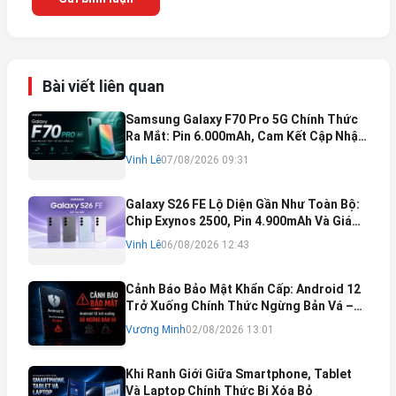
Bài viết liên quan
Samsung Galaxy F70 Pro 5G Chính Thức
Ra Mắt: Pin 6.000mAh, Cam Kết Cập Nhật
Phần Mềm 6 Năm
Vinh Lê
07/08/2026 09:31
Galaxy S26 FE Lộ Diện Gần Như Toàn Bộ:
Chip Exynos 2500, Pin 4.900mAh Và Giá
Bán Dự Kiến
Vinh Lê
06/08/2026 12:43
Cảnh Báo Bảo Mật Khẩn Cấp: Android 12
Trở Xuống Chính Thức Ngừng Bản Vá –
Rủi Ro Mất Tài Khoản Ngân Hàng & Cách
Vương Minh
02/08/2026 13:01
Khắc Phục
Khi Ranh Giới Giữa Smartphone, Tablet
Và Laptop Chính Thức Bị Xóa Bỏ