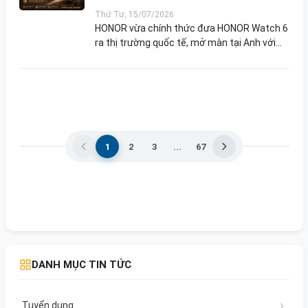
Số Kỹ Thuật Và Đánh Giá Phân
Thứ Tư, 15/07/2026
Khúc Khách Hàng
HONOR vừa chính thức đưa HONOR Watch 6
ra thị trường quốc tế, mở màn tại Anh với
mức giá 249,99 bảng Anh (khoảng 8,7 triệu
đồng) — sau khi mẫu đồng hồ này đã trình
làng tại Trun...
1
2
3
...
67
DANH MỤC TIN TỨC
Tuyển dụng