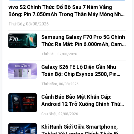
vivo S2 Chính Thức Đổ Bộ Sau 7 Năm Vắng
Bóng: Pin 7.050mAh Trong Thân Máy Mỏng Nhẹ
Khó Tin
Thứ Bảy, 08/08/2026
Samsung Galaxy F70 Pro 5G Chính
Thức Ra Mắt: Pin 6.000mAh, Cam
Kết Cập Nhật Phần Mềm 6 Năm
Thứ Sáu, 07/08/2026
Galaxy S26 FE Lộ Diện Gần Như
Toàn Bộ: Chip Exynos 2500, Pin
4.900mAh Và Giá Bán Dự Kiến
Thứ Năm, 06/08/2026
Cảnh Báo Bảo Mật Khẩn Cấp:
Android 12 Trở Xuống Chính Thức
Ngừng Bản Vá – Rủi Ro Mất Tài
Chủ Nhật, 02/08/2026
Khoản Ngân Hàng & Cách Khắc
Phục
Khi Ranh Giới Giữa Smartphone,