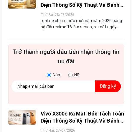
Diện Thông Số Kỹ Thuật Và Đánh
Giá Phân Khúc Khách Hàng
Thứ Ba, 28/07/2026
realme chính thức mở màn năm 2026 bằng
bộ đôi realme 16 Pro series, ra mắt ngày
6/1/2026, trong đó realme 16 Pro+ 5G đóng
vai trò chủ lực với tham vọng rõ ràng: mang
chất lượng ...
Trở thành người đầu tiên nhận thông tin
ưu đãi
Nam
Nữ
Đăng ký
Vivo X300e Ra Mắt: Bóc Tách Toàn
Diện Thông Số Kỹ Thuật Và Đánh
Giá Phân Khúc Khách Hàng
Thứ Hai, 27/07/2026