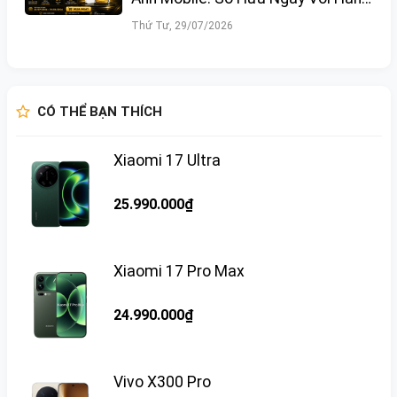
Loạt Ưu Đãi Hấp Dẫn
Thứ Tư, 29/07/2026
CÓ THỂ BẠN THÍCH
Xiaomi 17 Ultra
25.990.000₫
Xiaomi 17 Pro Max
24.990.000₫
Vivo X300 Pro