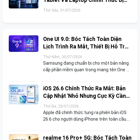
Tablet Và Laptop Chính Thức Bị
Xóa Bỏ
Thứ Sáu, 31/07/2026
One UI 9.0: Bóc Tách Toàn Diện
Lịch Trình Ra Mắt, Thiết Bị Hỗ Trợ
Và Tính Năng Mới
Thứ Năm, 30/07/2026
Samsung đang chuẩn bị cho một bản nâng
cấp phần mềm quan trọng mang tên One UI
9.0, xây dựng trên nền tảng Android 17. Đây
được xem là bước đệm tiếp theo sau cuộc
iOS 26.6 Chính Thức Ra Mắt: Bản
đại tu giao di...
Cập Nhật 'Nhỏ Nhưng Cực Kỳ Cần
Thiết' Cho iPhone
Thứ Ba, 28/07/2026
Apple đã chính thức tung ra phiên bản iOS
26.6 cho người dùng iPhone trên toàn cầu.
Khác với các bản cập nhật lớn mang tính
cách mạng về giao diện hay bổ sung hàng
realme 16 Pro+ 5G: Bóc Tách Toàn
loạt tính năn...