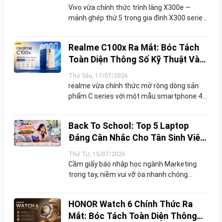
Vivo vừa chính thức trình làng X300e —
mảnh ghép thứ 5 trong gia đình X300 series,
sau các đàn anh X300, X300 Pro, X300s và
X300 Ultra. Nếu những phiên bản trước tập
Realme C100x Ra Mắt: Bóc Tách
trung chinh...
Toàn Diện Thông Số Kỹ Thuật Và
Đánh Giá Phân Khúc Khách Hàng
Thứ Sáu, 17/07/2026
realme vừa chính thức mở rộng dòng sản
phẩm C series với một mẫu smartphone 4G
thuộc phân khúc bình dân, nhưng lại gây chú
ý nhờ cách tiếp cận rất rõ ràng: dồn toàn lực
Back To School: Top 5 Laptop
vào hai ...
Đáng Cân Nhắc Cho Tân Sinh Viên
Ngành Marketing
Thứ Tư, 15/07/2026
Cầm giấy báo nhập học ngành Marketing
trong tay, niềm vui vỡ òa nhanh chóng
nhường chỗ cho một câu hỏi đau đầu: "Nên
mua laptop nào để đồng hành suốt 4 năm
HONOR Watch 6 Chính Thức Ra
đại học?" Ngành Marke...
Mắt: Bóc Tách Toàn Diện Thông