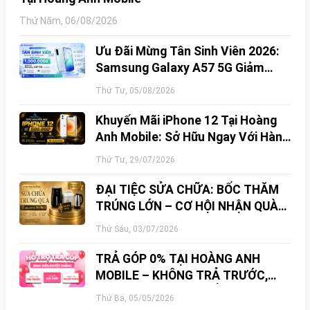
Thứ Năm, 06/08/2026
Ưu Đãi Mừng Tân Sinh Viên 2026:
Samsung Galaxy A57 5G Giảm
Ngay 1.000.000đ
Thứ Tư, 05/08/2026
Khuyến Mãi iPhone 12 Tại Hoàng
Anh Mobile: Sở Hữu Ngay Với Hàng
Loạt Ưu Đãi Hấp Dẫn
Thứ Tư, 29/07/2026
ĐẠI TIỆC SỬA CHỮA: BỐC THĂM
TRÚNG LỚN – CƠ HỘI NHẬN QUÀ
KHỦNG TẠI HOÀNG ANH MOBILE
Thứ Sáu, 03/07/2026
TRẢ GÓP 0% TẠI HOÀNG ANH
MOBILE – KHÔNG TRẢ TRƯỚC,
SINH VIÊN DUYỆT THẲNG!
Thứ Ba, 05/05/2026