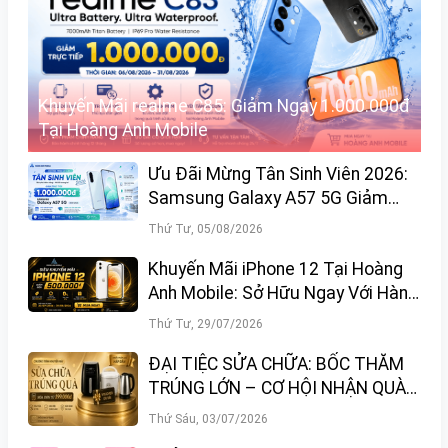
Khuyến Mãi realme C85: Giảm Ngay 1.000.000đ
Tại Hoàng Anh Mobile
Ưu Đãi Mừng Tân Sinh Viên 2026:
Samsung Galaxy A57 5G Giảm
Ngay 1.000.000đ
Thứ Tư, 05/08/2026
Khuyến Mãi iPhone 12 Tại Hoàng
Anh Mobile: Sở Hữu Ngay Với Hàng
Loạt Ưu Đãi Hấp Dẫn
Thứ Tư, 29/07/2026
ĐẠI TIỆC SỬA CHỮA: BỐC THĂM
TRÚNG LỚN – CƠ HỘI NHẬN QUÀ
KHỦNG TẠI HOÀNG ANH MOBILE
Thứ Sáu, 03/07/2026