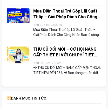
thức triển khai chương trình FREESHIP
TOÀN QUỐC dành cho tất cả khách hàng khi
Mua Điện Thoại Trả Góp Lãi Suất
đặt hàng onl...
Thấp – Giải Pháp Dành Cho Công
Nhân
Thứ Bảy, 08/02/2025
Mua Điện Thoại Trả Góp Lãi Suất Thấp –
Giải Pháp Dành Cho Công Nhân Bạn là công
nhân và đang cần một chiếc điện thoại mới
nhưng chưa đủ tài chính để trả thẳng? Đừng
THU CŨ ĐỔI MỚI – CƠ HỘI NÂNG
lo, chương ...
CẤP THIẾT BỊ VỚI CHI PHÍ TIẾT
KIỆM
Thứ Hai, 02/12/2024
📢 THU CŨ ĐỔI MỚI – NÂNG CẤP ĐIỆN THOẠI,
TIẾT KIỆM ĐẾN 96% 📢 Bạn đang muốn đổi
điện thoại cũ lấy một chiếc smartphone
mới mà không tốn quá nhiều chi phí?
Chương trình "Thu cũ ...
DANH MỤC TIN TỨC