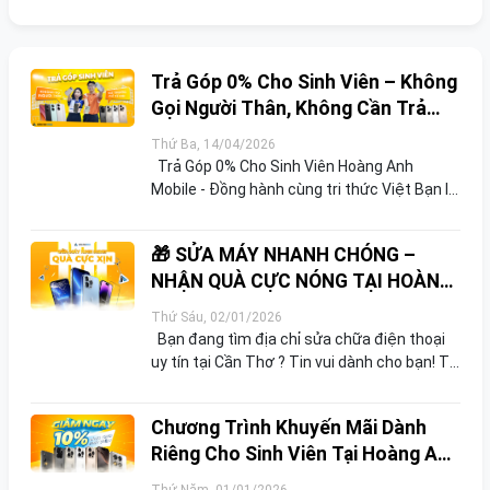
Trả Góp 0% Cho Sinh Viên – Không
Gọi Người Thân, Không Cần Trả
Trước
Thứ Ba, 14/04/2026
Trả Góp 0% Cho Sinh Viên Hoàng Anh
Mobile - Đồng hành cùng tri thức Việt Bạn là
sinh viên đang cần thiết bị học tập nhưng tài
chính chưa cho phép? Chương trình trả gó...
🎁 SỬA MÁY NHANH CHÓNG –
NHẬN QUÀ CỰC NÓNG TẠI HOÀNG
ANH MOBILE
Thứ Sáu, 02/01/2026
Bạn đang tìm địa chỉ sửa chữa điện thoại
uy tín tại Cần Thơ ? Tin vui dành cho bạn! Từ
01/01/2026 đến 30/06/2026, Hoàng Anh
Mobile chính thức triển khai chương trình ưu
Chương Trình Khuyến Mãi Dành
đ...
Riêng Cho Sinh Viên Tại Hoàng Anh
Mobile
Thứ Năm, 01/01/2026