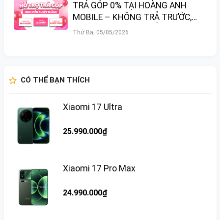
TRẢ GÓP 0% TẠI HOÀNG ANH
MOBILE – KHÔNG TRẢ TRƯỚC,
SINH VIÊN DUYỆT THẲNG!
Thứ Ba, 05/05/2026
CÓ THỂ BẠN THÍCH
Xiaomi 17 Ultra
25.990.000₫
Xiaomi 17 Pro Max
24.990.000₫