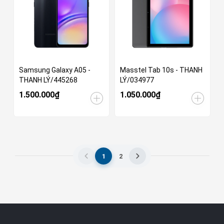
Samsung Galaxy A05 -
Masstel Tab 10s - THANH
THANH LÝ/445268
LÝ/034977
1.500.000₫
1.050.000₫
1
2