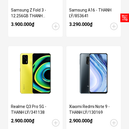
Samsung Z Fold 3 -
Samsung A16 - THANH
12.256GB THANH
LÝ/853641
LÝ/935185
3.900.000₫
3.290.000₫
Realme Q3 Pro 5G -
Xiaomi Redmi Note 9 -
THANH LÝ/341138
THANH LÝ/130169
2.900.000₫
2.900.000₫