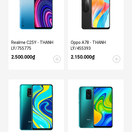
Realme C25Y - THANH
Oppo A78 - THANH
LÝ/755775
LÝ/455393
2.500.000₫
2.150.000₫