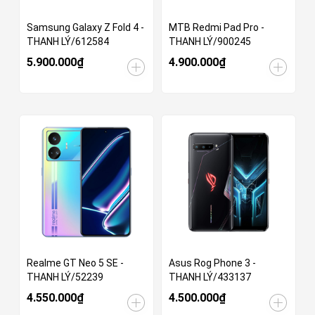
Samsung Galaxy Z Fold 4 -
MTB Redmi Pad Pro -
THANH LÝ/612584
THANH LÝ/900245
5.900.000₫
4.900.000₫
Realme GT Neo 5 SE -
Asus Rog Phone 3 -
THANH LÝ/52239
THANH LÝ/433137
4.550.000₫
4.500.000₫