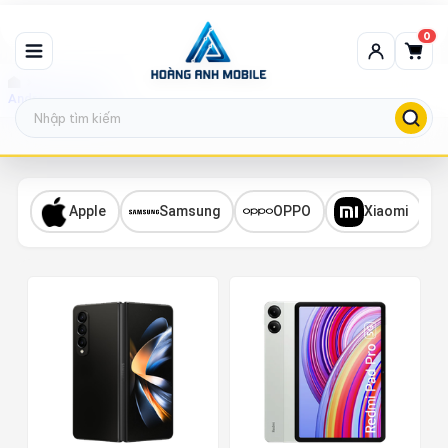
0
Android Thanh lý
Apple
Samsung
OPPO
Xiaomi