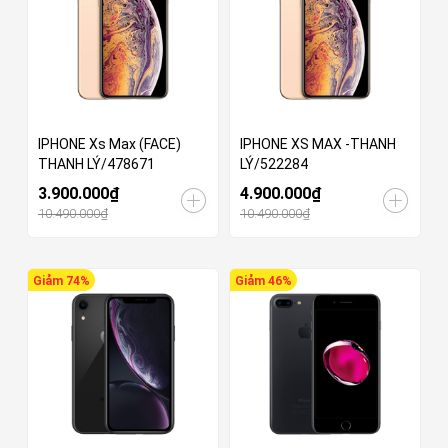
IPHONE Xs Max (FACE)
IPHONE XS MAX -THANH
THANH LÝ/478671
LÝ/522284
3.900.000₫
4.900.000₫
10.490.000₫
10.490.000₫
Giảm 74%
Giảm 46%