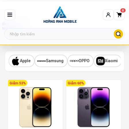
0
Máy thanh lý
Apple
Samsung
OPPO
Xiaomi
Giảm 53%
Giảm 60%