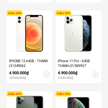
Giảm 69%
Giảm 39%
IPHONE 12 64GB - THANH
iPhone 11 Pro - 64GB
LÝ/349062
THANH LÝ/389957
4.900.000₫
4.900.000₫
15.990.000₫
7.990.000₫
Giảm 65%
Giảm 36%