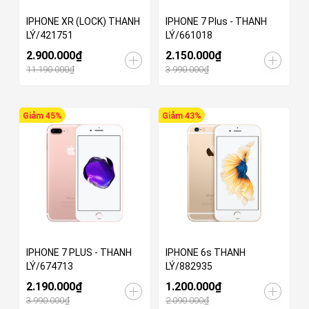
IPHONE XR (LOCK) THANH
IPHONE 7 Plus - THANH
LÝ/421751
LÝ/661018
2.900.000₫
2.150.000₫
11.190.000₫
3.990.000₫
Giảm 45%
Giảm 43%
IPHONE 7 PLUS - THANH
IPHONE 6s THANH
LÝ/674713
LÝ/882935
2.190.000₫
1.200.000₫
3.990.000₫
2.090.000₫