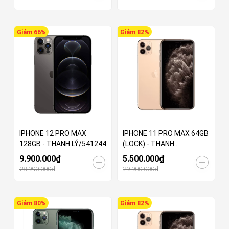
Giảm 66%
Giảm 82%
IPHONE 12 PRO MAX
IPHONE 11 PRO MAX 64GB
128GB - THANH LÝ/541244
(LOCK) - THANH
LÝ/002258
9.900.000₫
5.500.000₫
28.990.000₫
29.900.000₫
Giảm 80%
Giảm 82%