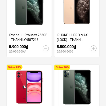
iPhone 11 Pro Max 256GB
IPHONE 11 PRO MAX
- THANH LÝ/587216
(LOCK) - THANH
LÝ/732610
5.900.000₫
5.500.000₫
29.900.000₫
29.990.000₫
Giảm 18%
Giảm 80%