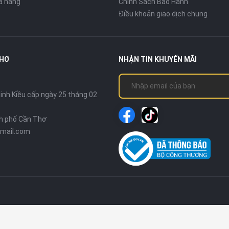
ửa hàng
Chính Sách Bảo Hành
Điều khoản giao dịch chung
THƠ
NHẬN TIN KHUYẾN MÃI
nh Kiều cấp ngày 25 tháng 02
nh phố Cần Thơ
mail.com