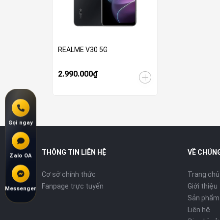
REALME V30 5G
2.990.000₫
Gọi ngay
THÔNG TIN LIÊN HỆ
VỀ CHÚNG
Zalo OA
Cơ sở chính thức
Trang chủ
Fanpage trực tuyến
Giới thiệu
Messenger
Sản phẩm
Liên hệ