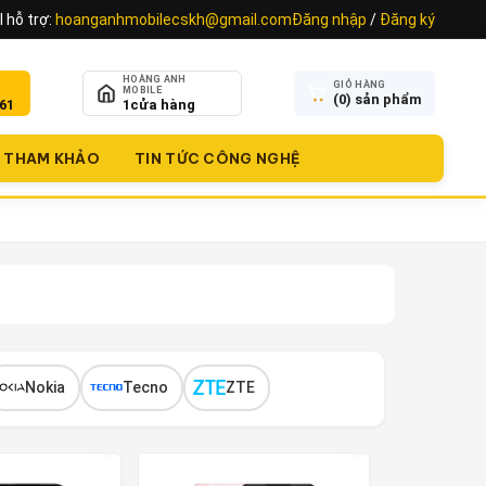
 hỗ trợ:
hoanganhmobilecskh@gmail.com
Đăng nhập
/
Đăng ký
HOÀNG ANH
GIỎ HÀNG
MOBILE
(
0
) sản phẩm
61
1
cửa hàng
THAM KHẢO
TIN TỨC CÔNG NGHỆ
Nokia
Tecno
ZTE