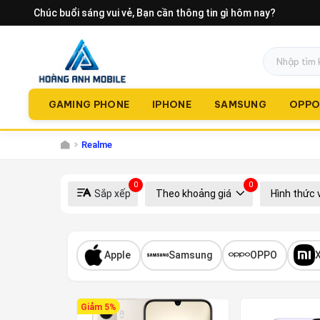
Chúc buổi sáng vui vẻ
, Bạn cần thông tin gì hôm nay?
GAMING PHONE
IPHONE
SAMSUNG
OPP
Realme
0
0
Sắp xếp
Theo khoảng giá
Hình thức 
Apple
Samsung
OPPO
Giảm 5%