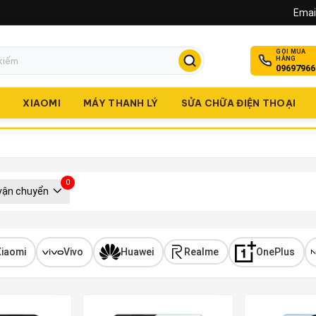
Email
GỌI MUA
HÀNG
09697966
O
XIAOMI
MÁY THANH LÝ
SỬA CHỮA ĐIỆN THOẠI
0
vận chuyển
Xiaomi
Vivo
Huawei
Realme
OnePlus