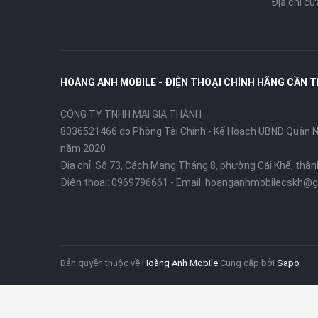
Địa chỉ c
HOÀNG ANH MOBILE - ĐIỆN THOẠI CHÍNH HÃNG CẦN 
CÔNG TY TNHH MAI GIA THÀNH
8036521466 do Phòng Tài Chính - Kế Hoạch UBND Quận Ni
năm 2020
Địa chỉ:
Số 73, Cách Mạng Tháng 8, phường Cái Khế, thà
Điện thoại:
0969796661
- Email:
hoanganhmobilecskh@g
Bản quyền thuộc về
Hoàng Anh Mobile
Cung cấp bởi
Sapo