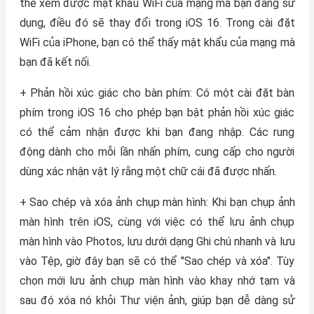
thể xem được mật khẩu WiFi của mạng mà bạn đang sử
dụng, điều đó sẽ thay đổi trong ‌iOS 16‌. Trong cài đặt
WiFi của ‌iPhone‌, bạn có thể thấy mật khẩu của mạng mà
bạn đã kết nối.
+ Phản hồi xúc giác cho bàn phím: Có một cài đặt bàn
phím trong ‌iOS 16‌ cho phép bạn bật phản hồi xúc giác
có thể cảm nhận được khi bạn đang nhập. Các rung
động dành cho mỗi lần nhấn phím, cung cấp cho người
dùng xác nhận vật lý rằng một chữ cái đã được nhấn.
+ Sao chép và xóa ảnh chụp màn hình: Khi bạn chụp ảnh
màn hình trên iOS, cùng với việc có thể lưu ảnh chụp
màn hình vào ‌Photos‌, lưu dưới dạng Ghi chú nhanh và lưu
vào Tệp, giờ đây bạn sẽ có thể "Sao chép và xóa". Tùy
chọn mới lưu ảnh chụp màn hình vào khay nhớ tạm và
sau đó xóa nó khỏi Thư viện ảnh, giúp bạn dễ dàng sử