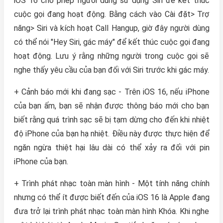
‌iOS 16‌ cho phép người dùng sử dụng Siri để kết thúc
cuộc gọi đang hoạt động. Bằng cách vào Cài đặt> Trợ
năng> ‌Siri‌ và kích hoạt Call Hangup, giờ đây người dùng
có thể nói "Hey ‌Siri‌, gác máy" để kết thúc cuộc gọi đang
hoạt động. Lưu ý rằng những người trong cuộc gọi sẽ
nghe thấy yêu cầu của bạn đối với ‌Siri‌ trước khi gác máy.
+ Cảnh báo mới khi đang sạc - Trên ‌iOS 16‌, nếu ‌iPhone‌
của bạn ấm, bạn sẽ nhận được thông báo mới cho bạn
biết rằng quá trình sạc sẽ bị tạm dừng cho đến khi nhiệt
độ iPhone‌ của bạn hạ nhiệt. Điều này được thực hiện để
ngăn ngừa thiệt hại lâu dài có thể xảy ra đối với pin
‌iPhone‌ của bạn.
+ Trình phát nhạc toàn màn hình - Một tính năng chính
nhưng có thể ít được biết đến của ‌iOS 16‌ là Apple đang
đưa trở lại trình phát nhạc toàn màn hình Khóa. Khi nghe