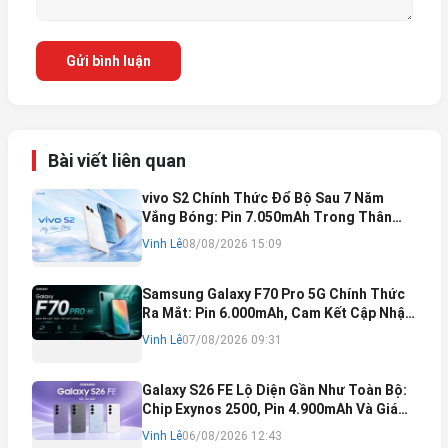
Gửi bình luận
Bài viết liên quan
vivo S2 Chính Thức Đổ Bộ Sau 7 Năm
Vắng Bóng: Pin 7.050mAh Trong Thân
Máy Mỏng Nhẹ Khó Tin
Vinh Lê
08/08/2026 15:09
Samsung Galaxy F70 Pro 5G Chính Thức
Ra Mắt: Pin 6.000mAh, Cam Kết Cập Nhật
Phần Mềm 6 Năm
Vinh Lê
07/08/2026 09:31
Galaxy S26 FE Lộ Diện Gần Như Toàn Bộ:
Chip Exynos 2500, Pin 4.900mAh Và Giá
Bán Dự Kiến
Vinh Lê
06/08/2026 12:43