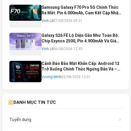
Samsung Galaxy F70 Pro 5G Chính Thức
Ra Mắt: Pin 6.000mAh, Cam Kết Cập Nhật
Phần Mềm 6 Năm
Vinh Lê
07/08/2026 09:31
Galaxy S26 FE Lộ Diện Gần Như Toàn Bộ:
Chip Exynos 2500, Pin 4.900mAh Và Giá
Bán Dự Kiến
Vinh Lê
06/08/2026 12:43
Cảnh Báo Bảo Mật Khẩn Cấp: Android 12
Trở Xuống Chính Thức Ngừng Bản Vá –
Rủi Ro Mất Tài Khoản Ngân Hàng & Cách
Vương Minh
02/08/2026 13:01
Khắc Phục
DANH MỤC TIN TỨC
Tuyển dụng