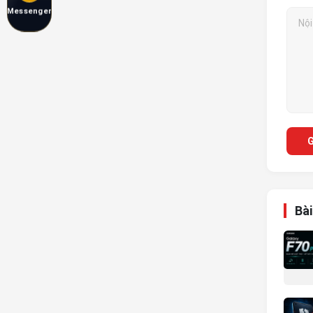
Messenger
G
Bài