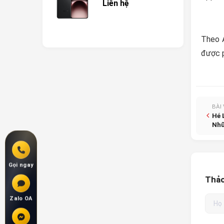
Liên hệ
Theo A
được p
BÀI
Hé 
Nhữ
Gọi ngay
Thảo
Zalo OA