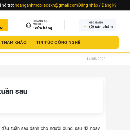
 hỗ trợ:
hoanganhmobilecskh@gmail.com
Đăng nhập
/
Đăng ký
HOÀNG ANH
GIỎ HÀNG
MOBILE
(
0
) sản phẩm
61
1
cửa hàng
THAM KHẢO
TIN TỨC CÔNG NGHỆ
14/05/2023
tuần sau
 đầu tuần sau dành cho người dùng, sau 42 ngày