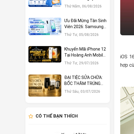
1.000.000đ Tại Hoàng
Thứ Năm, 06/08/2026
Anh Mobile
Ưu Đãi Mừng Tân Sinh
Viên 2026: Samsung
Galaxy A57 5G Giảm
Thứ Tư, 05/08/2026
Ngay 1.000.000đ
Khuyến Mãi iPhone 12
Tại Hoàng Anh Mobile:
iOS 1
Sở Hữu Ngay Với Hàng
Thứ Tư, 29/07/2026
hợp cù
Loạt Ưu Đãi Hấp Dẫn
ĐẠI TIỆC SỬA CHỮA:
BỐC THĂM TRÚNG
LỚN – CƠ HỘI NHẬN
Thứ Sáu, 03/07/2026
QUÀ KHỦNG TẠI
HOÀNG ANH MOBILE
CÓ THỂ BẠN THÍCH