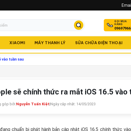
Email
GỌI MUA
HÀNG
09697966
O
XIAOMI
MÁY THANH LÝ
SỬA CHỮA ĐIỆN THOẠI
5 vào tuần sau
ple sẽ chính thức ra mắt iOS 16.5 vào 
 góp bởi:
Nguyễn Tuấn Kiệt
|
Ngày cập nhật: 14/05/2023
đang chuẩn bị phát hành bản cập nhật iOS 16.5 chính thức vào