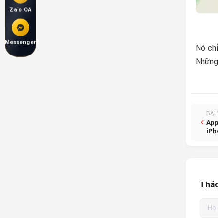
Zalo OA
Messenger
Nó chỉ
Những 
BÀI
App
iPh
Thảo