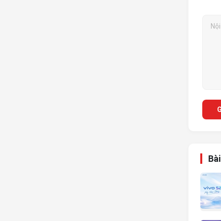
G
Bài