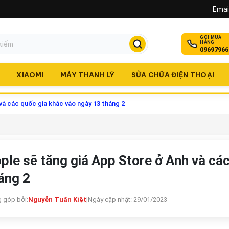
Email
GỌI MUA
HÀNG
09697966
O
XIAOMI
MÁY THANH LÝ
SỬA CHỮA ĐIỆN THOẠI
và các quốc gia khác vào ngày 13 tháng 2
ple sẽ tăng giá App Store ở Anh và cá
áng 2
 góp bởi:
Nguyễn Tuấn Kiệt
|
Ngày cập nhật: 29/01/2023