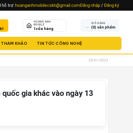
 hỗ trợ:
hoanganhmobilecskh@gmail.com
Đăng nhập
/
Đăng ký
HOÀNG ANH
GIỎ HÀNG
MOBILE
(
0
) sản phẩm
61
1
cửa hàng
THAM KHẢO
TIN TỨC CÔNG NGHỆ
29/01/2023
c quốc gia khác vào ngày 13