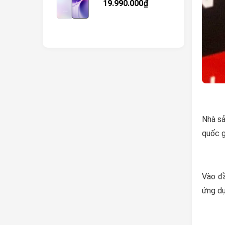
19.990.000₫
Nhà sả
quốc g
Vào đầ
ứng dụ