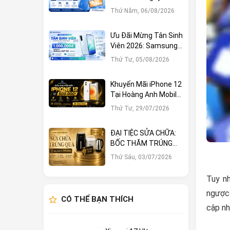
1.000.000đ Tại Hoàng
Thứ Năm, 06/08/2026
Anh Mobile
Ưu Đãi Mừng Tân Sinh
Viên 2026: Samsung
Galaxy A57 5G Giảm
Thứ Tư, 05/08/2026
Ngay 1.000.000đ
Khuyến Mãi iPhone 12
Tại Hoàng Anh Mobile:
Sở Hữu Ngay Với Hàng
Thứ Tư, 29/07/2026
Loạt Ưu Đãi Hấp Dẫn
ĐẠI TIỆC SỬA CHỮA:
BỐC THĂM TRÚNG
LỚN – CƠ HỘI NHẬN
Thứ Sáu, 03/07/2026
QUÀ KHỦNG TẠI
HOÀNG ANH MOBILE
Tuy nh
ngược 
CÓ THỂ BẠN THÍCH
cập nh