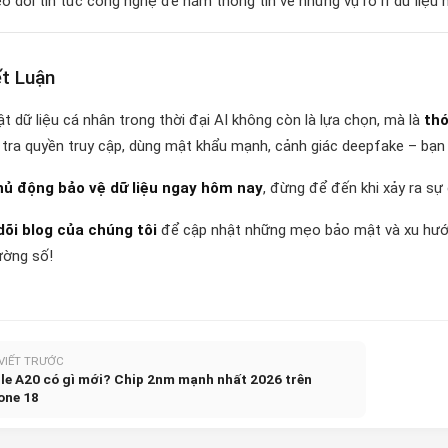
o dõi tin tức công nghệ để nắm thông tin về những vụ rò rỉ dữ liệu 
t Luận
t dữ liệu cá nhân trong thời đại AI không còn là lựa chọn, mà là
thó
 tra quyền truy cập, dùng mật khẩu mạnh, cảnh giác deepfake – bạn 
hủ động bảo vệ dữ liệu ngay hôm nay
, đừng để đến khi xảy ra sự 
õi blog của chúng tôi
để cập nhật những mẹo bảo mật và xu hướn
ường số!
 VIẾT TRƯỚC
le A20 có gì mới? Chip 2nm mạnh nhất 2026 trên
one 18