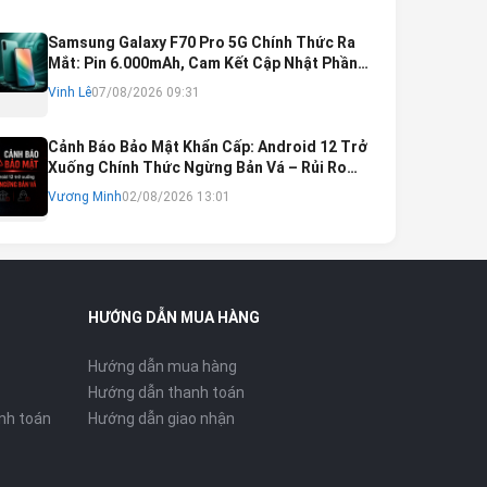
Samsung Galaxy F70 Pro 5G Chính Thức Ra
Mắt: Pin 6.000mAh, Cam Kết Cập Nhật Phần
Mềm 6 Năm
Vinh Lê
07/08/2026 09:31
Cảnh Báo Bảo Mật Khẩn Cấp: Android 12 Trở
Xuống Chính Thức Ngừng Bản Vá – Rủi Ro
Mất Tài Khoản Ngân Hàng & Cách Khắc Phục
Vương Minh
02/08/2026 13:01
HƯỚNG DẪN MUA HÀNG
Hướng dẫn mua hàng
Hướng dẫn thanh toán
nh toán
Hướng dẫn giao nhận