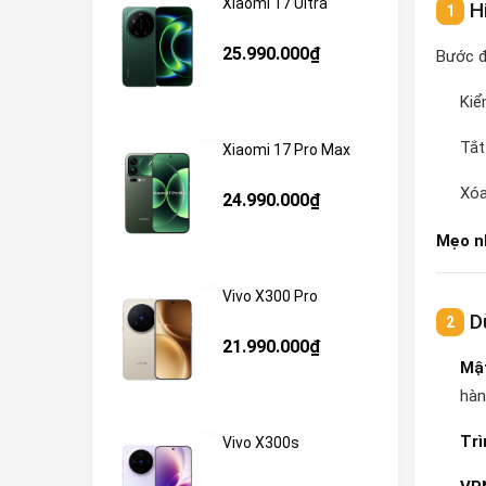
Xiaomi 17 Ultra
Hi
25.990.000₫
Bước đ
Kiể
Tắt
Xiaomi 17 Pro Max
Xóa
24.990.000₫
Mẹo n
Vivo X300 Pro
Dù
21.990.000₫
Mậ
hàn
Trì
Vivo X300s