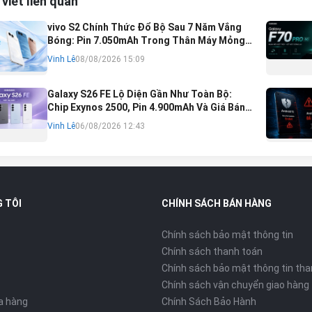
 viết liên quan
vivo S2 Chính Thức Đổ Bộ Sau 7 Năm Vắng
Bóng: Pin 7.050mAh Trong Thân Máy Mỏng
Nhẹ Khó Tin
Vinh Lê
08/08/2026 15:09
Galaxy S26 FE Lộ Diện Gần Như Toàn Bộ:
Chip Exynos 2500, Pin 4.900mAh Và Giá Bán
Dự Kiến
Vinh Lê
06/08/2026 12:43
 TÔI
CHÍNH SÁCH BÁN HÀNG
Chính sách bảo mật thông tin
Chính sách thanh toán
Chính sách bảo mật thông tin tha
Chính sách vận chuyển giao hàng
ửa hàng
Chính Sách Bảo Hành