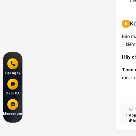
The
Kế
Bảo mậ
– kiểm
Hãy c
Theo d
Gọi ngay
môi tr
Zalo OA
BÀI
Messenger
App
iPh