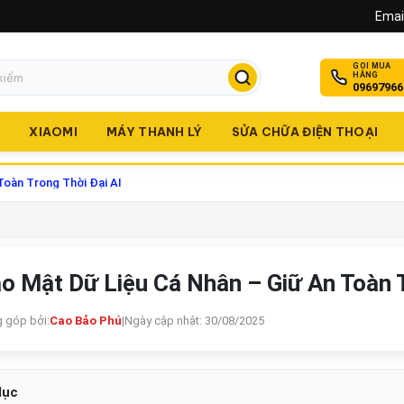
Email
GỌI MUA
HÀNG
09697966
O
XIAOMI
MÁY THANH LÝ
SỬA CHỮA ĐIỆN THOẠI
Toàn Trong Thời Đại AI
o Mật Dữ Liệu Cá Nhân – Giữ An Toàn T
 góp bởi:
Cao Bảo Phú
|
Ngày cập nhật: 30/08/2025
lục