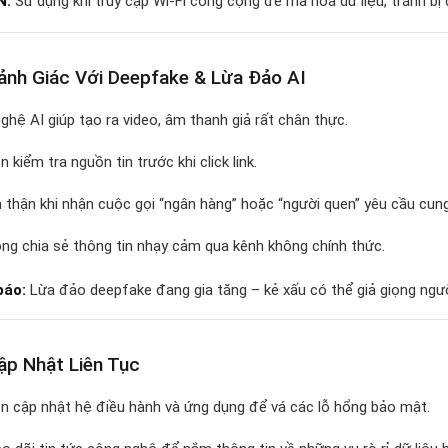
N:
Sử dụng khi truy cập Wi-Fi công cộng để mã hóa dữ liệu, tránh bị
nh Giác Với Deepfake & Lừa Đảo AI
ghệ AI giúp tạo ra video, âm thanh giả rất chân thực.
n kiểm tra nguồn tin trước khi click link.
 thận khi nhận cuộc gọi “ngân hàng” hoặc “người quen” yêu cầu cung
ng chia sẻ thông tin nhạy cảm qua kênh không chính thức.
báo:
Lừa đảo deepfake đang gia tăng – kẻ xấu có thể giả giọng ngư
p Nhật Liên Tục
n cập nhật hệ điều hành và ứng dụng để vá các lỗ hổng bảo mật.