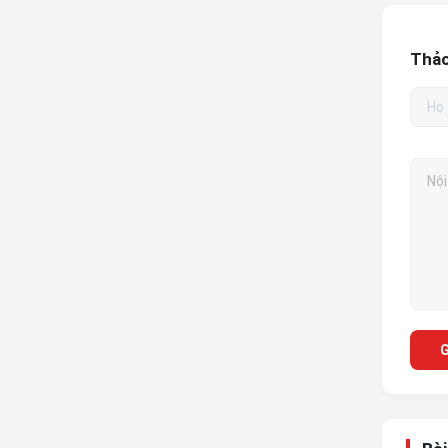
Thảo
G