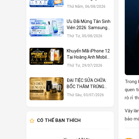
1.000.000đ Tại Hoàng
Thứ Năm, 06/08/2026
Anh Mobile
Ưu Đãi Mừng Tân Sinh
Viên 2026: Samsung
Galaxy A57 5G Giảm
Thứ Tư, 05/08/2026
Ngay 1.000.000đ
Khuyến Mãi iPhone 12
Tại Hoàng Anh Mobile:
Sở Hữu Ngay Với Hàng
Thứ Tư, 29/07/2026
Loạt Ưu Đãi Hấp Dẫn
ĐẠI TIỆC SỬA CHỮA:
Trong k
BỐC THĂM TRÚNG
quen t
LỚN – CƠ HỘI NHẬN
Thứ Sáu, 03/07/2026
rò rỉ t
QUÀ KHỦNG TẠI
HOÀNG ANH MOBILE
Vậy là
bảo mậ
CÓ THỂ BẠN THÍCH