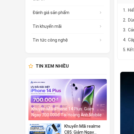
1. Hi
Đánh giá sản phẩm
2. Dù
Tin khuyến mãi
3. Cả
4. Cậ
Tin tức công nghệ
5. Kế
TIN XEM NHIỀU
Khuyến Mãi iPhone 14 Plus: Giảm
Ngay 700.000đ Tại Hoàng Anh Mobile
Khuyến Mãi realme
C85: Giảm Ngay