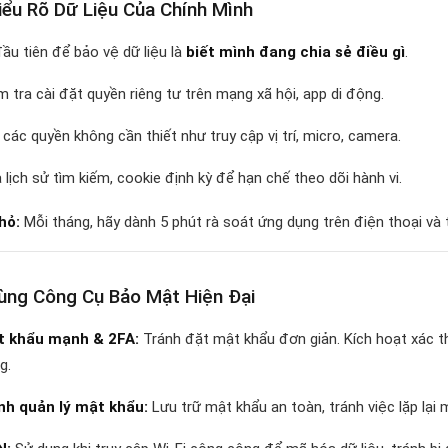
ểu Rõ Dữ Liệu Của Chính Mình
ầu tiên để bảo vệ dữ liệu là
biết mình đang chia sẻ điều gì
.
m tra cài đặt quyền riêng tư trên mạng xã hội, app di động.
 các quyền không cần thiết như truy cập vị trí, micro, camera.
 lịch sử tìm kiếm, cookie định kỳ để hạn chế theo dõi hành vi.
hỏ:
Mỗi tháng, hãy dành 5 phút rà soát ứng dụng trên điện thoại và
ng Công Cụ Bảo Mật Hiện Đại
t khẩu mạnh & 2FA:
Tránh đặt mật khẩu đơn giản. Kích hoạt xác th
g.
nh quản lý mật khẩu:
Lưu trữ mật khẩu an toàn, tránh việc lặp lại 