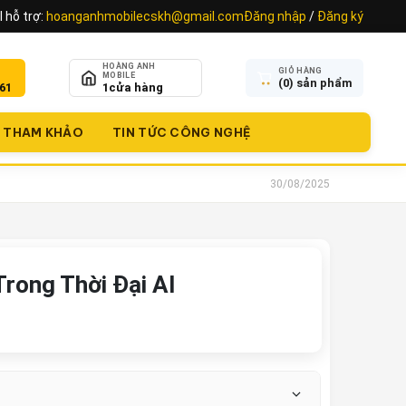
 hỗ trợ:
hoanganhmobilecskh@gmail.com
Đăng nhập
/
Đăng ký
HOÀNG ANH
GIỎ HÀNG
MOBILE
(
0
) sản phẩm
61
1
cửa hàng
THAM KHẢO
TIN TỨC CÔNG NGHỆ
30/08/2025
rong Thời Đại AI