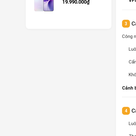
VP
19.990.000₫
Cả
Công n
Luô
Cẩn
Khô
Cảnh 
Cậ
Luô