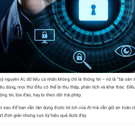
ỷ nguyên AI, dữ liệu cá nhân không chỉ là thông tin – nó là “tài sản s
iêu dùng, mọi thứ đều có thể bị thu thập, phân tích và khai thác. Điề
hông tin, lừa đảo, hay bị theo dõi trái phép.
m sao để bạn vẫn tận dụng được lợi ích của AI mà vẫn giữ an toàn
t đơn giản nhưng cực kỳ hiệu quả dưới đây.