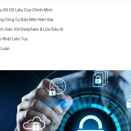
ểu Rõ Dữ Liệu Của Chính Mình
ng Công Cụ Bảo Mật Hiện Đại
nh Giác Với Deepfake & Lừa Đảo AI
p Nhật Liên Tục
t Luận