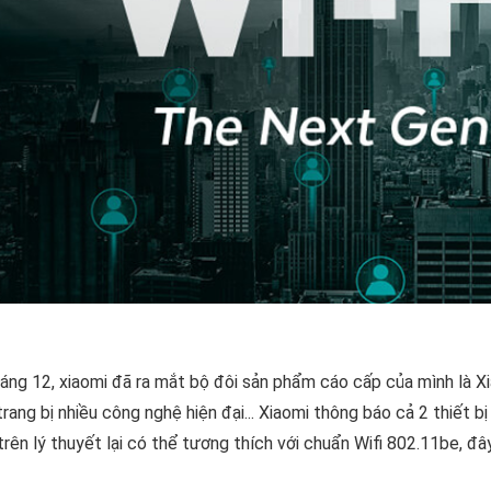
áng 12, xiaomi đã ra mắt bộ đôi sản phẩm cáo cấp của mình là X
rang bị nhiều công nghệ hiện đại... Xiaomi thông báo cả 2 thiết b
trên lý thuyết lại có thể tương thích với chuẩn Wifi 802.11be, đâ