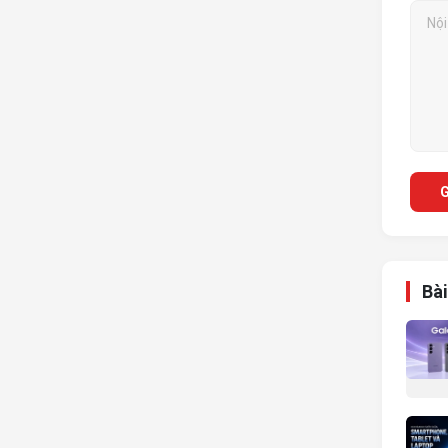
G
Bài