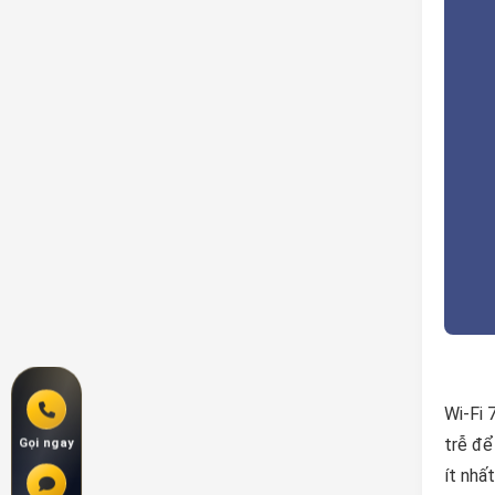
Wi-Fi 
trễ để
Gọi ngay
ít nhấ