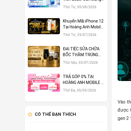
Galaxy A57 5G Giảm
Thứ Tư, 05/08/2026
Ngay 1.000.000đ
Khuyến Mãi iPhone 12
Tại Hoàng Anh Mobile:
Sở Hữu Ngay Với Hàng
Thứ Tư, 29/07/2026
Loạt Ưu Đãi Hấp Dẫn
ĐẠI TIỆC SỬA CHỮA:
BỐC THĂM TRÚNG
LỚN – CƠ HỘI NHẬN
Thứ Sáu, 03/07/2026
QUÀ KHỦNG TẠI
HOÀNG ANH MOBILE
TRẢ GÓP 0% TẠI
HOÀNG ANH MOBILE –
KHÔNG TRẢ TRƯỚC,
Thứ Ba, 05/05/2026
SINH VIÊN DUYỆT
THẲNG!
Vào th
được t
CÓ THỂ BẠN THÍCH
gen 2 