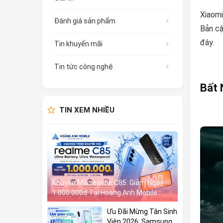
Xiaomi
Đánh giá sản phẩm
Bản cậ
đây.
Tin khuyến mãi
Tin tức công nghệ
Bất 
TIN XEM NHIỀU
Khuyến Mãi realme C85: Giảm Ngay
1.000.000đ Tại Hoàng Anh Mobile
Ưu Đãi Mừng Tân Sinh
Viên 2026: Samsung