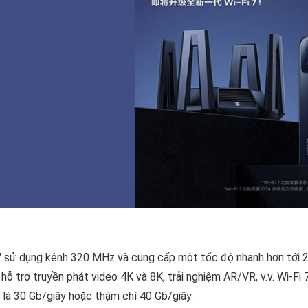
7 sử dụng kênh 320 MHz và cung cấp một tốc độ nhanh hơn tới 2.4 
 hỗ trợ truyền phát video 4K và 8K, trải nghiệm AR/VR, v.v. Wi-F
t là 30 Gb/giây hoặc thậm chí 40 Gb/giây.