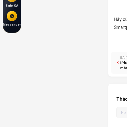
Zalo OA
Hãy cù
Messenger
Smart
BÀI
iPh
mắ
Thảo