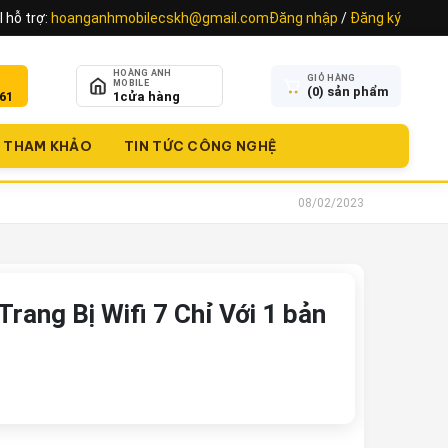
 hỗ trợ:
hoanganhmobilecskh@gmail.com
Đăng nhập
/
Đăng ký
HOÀNG ANH
GIỎ HÀNG
MOBILE
(
0
) sản phẩm
61
1
cửa hàng
THAM KHẢO
TIN TỨC CÔNG NGHỆ
08/02/2023
rang Bị Wifi 7 Chỉ Với 1 bản