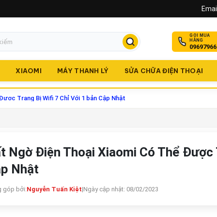
Email
GỌI MUA
HÀNG
09697966
O
XIAOMI
MÁY THANH LÝ
SỬA CHỮA ĐIỆN THOẠI
ược Trang Bị Wifi 7 Chỉ Với 1 bản Cập Nhật
t Ngờ Điện Thoại Xiaomi Có Thể Được T
p Nhật
 góp bởi:
Nguyễn Tuấn Kiệt
|
Ngày cập nhật: 08/02/2023