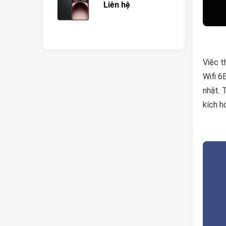
Liên hệ
Việc t
Wifi 6
nhật. 
kích h