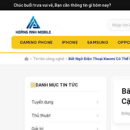
Chúc buổi trưa vui vẻ
, Bạn cần thông tin gì hôm nay?
GAMING PHONE
IPHONE
SAMSUNG
OPP
Tin tức công nghệ
Bất Ngờ Điện Thoại Xiaomi Có Thể Đ
DANH MỤC TIN TỨC
Bấ
Cậ
Tuyển dụng
Đóng
Thủ thuật
Giải trí