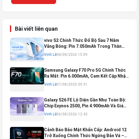
Bài viết liên quan
vivo S2 Chính Thức Đổ Bộ Sau 7 Năm
Vắng Bóng: Pin 7.050mAh Trong Thân
Máy Mỏng Nhẹ Khó Tin
Vinh Lê
08/08/2026 15:09
Samsung Galaxy F70 Pro 5G Chính Thức
Ra Mắt: Pin 6.000mAh, Cam Kết Cập Nhật
Phần Mềm 6 Năm
Vinh Lê
07/08/2026 09:31
Galaxy S26 FE Lộ Diện Gần Như Toàn Bộ:
Chip Exynos 2500, Pin 4.900mAh Và Giá
Bán Dự Kiến
Vinh Lê
06/08/2026 12:43
Cảnh Báo Bảo Mật Khẩn Cấp: Android 12
Trở Xuống Chính Thức Ngừng Bản Vá –