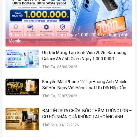
Khuyến Mãi realme C85: Giảm Ngay 1.000.000đ Tại Hoàng Anh
Mobile
Ưu Đãi Mừng Tân Sinh Viên 2026: Samsung
Galaxy A57 5G Giảm Ngay 1.000.000đ
Thứ Tư, 05/08/2026
Khuyến Mãi iPhone 12 Tại Hoàng Anh Mobile:
Sở Hữu Ngay Với Hàng Loạt Ưu Đãi Hấp Dẫn
Thứ Tư, 29/07/2026
ĐẠI TIỆC SỬA CHỮA: BỐC THĂM TRÚNG LỚN –
CƠ HỘI NHẬN QUÀ KHỦNG TẠI HOÀNG ANH
MOBILE
Thứ Sáu, 03/07/2026