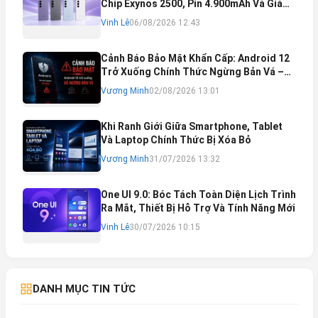
Chip Exynos 2500, Pin 4.900mAh Và Giá
Bán Dự Kiến
Vinh Lê
06/08/2026 12:43
Cảnh Báo Bảo Mật Khẩn Cấp: Android 12
Trở Xuống Chính Thức Ngừng Bản Vá –
Rủi Ro Mất Tài Khoản Ngân Hàng & Cách
Vương Minh
02/08/2026 13:01
Khắc Phục
Khi Ranh Giới Giữa Smartphone, Tablet
Và Laptop Chính Thức Bị Xóa Bỏ
Vương Minh
31/07/2026 13:32
One UI 9.0: Bóc Tách Toàn Diện Lịch Trình
Ra Mắt, Thiết Bị Hỗ Trợ Và Tính Năng Mới
Vinh Lê
30/07/2026 10:15
DANH MỤC TIN TỨC