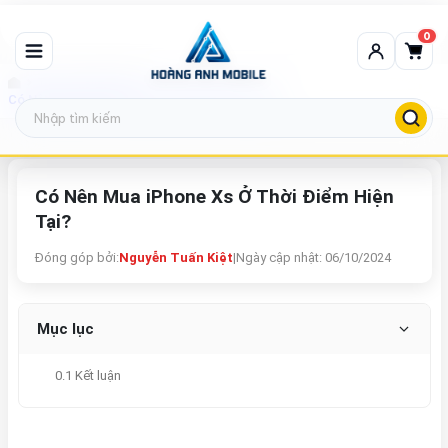
0
Tin tức công nghệ
Có Nên Mua iPhone Xs Ở Thời Điểm Hiện Tại?
Có Nên Mua iPhone Xs Ở Thời Điểm Hiện
Tại?
Đóng góp bởi:
Nguyễn Tuấn Kiệt
|
Ngày cập nhật: 06/10/2024
Mục lục
0.1 Kết luận