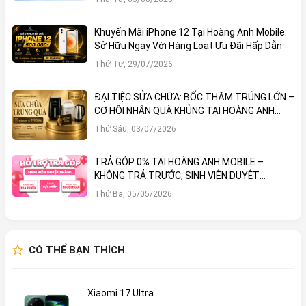
Khuyến Mãi iPhone 12 Tại Hoàng Anh Mobile:
Sở Hữu Ngay Với Hàng Loạt Ưu Đãi Hấp Dẫn
Thứ Tư, 29/07/2026
ĐẠI TIỆC SỬA CHỮA: BỐC THĂM TRÚNG LỚN –
CƠ HỘI NHẬN QUÀ KHỦNG TẠI HOÀNG ANH
MOBILE
Thứ Sáu, 03/07/2026
TRẢ GÓP 0% TẠI HOÀNG ANH MOBILE –
KHÔNG TRẢ TRƯỚC, SINH VIÊN DUYỆT
THẲNG!
Thứ Ba, 05/05/2026
CÓ THỂ BẠN THÍCH
Xiaomi 17 Ultra