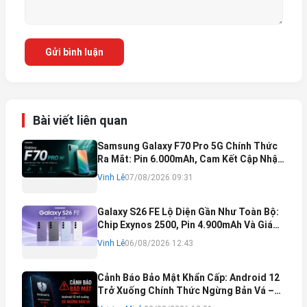
Gửi bình luận
Bài viết liên quan
Samsung Galaxy F70 Pro 5G Chính Thức
Ra Mắt: Pin 6.000mAh, Cam Kết Cập Nhật
Phần Mềm 6 Năm
Vinh Lê
07/08/2026 09:31
Galaxy S26 FE Lộ Diện Gần Như Toàn Bộ:
Chip Exynos 2500, Pin 4.900mAh Và Giá
Bán Dự Kiến
Vinh Lê
06/08/2026 12:43
Cảnh Báo Bảo Mật Khẩn Cấp: Android 12
Trở Xuống Chính Thức Ngừng Bản Vá –
Rủi Ro Mất Tài Khoản Ngân Hàng & Cách