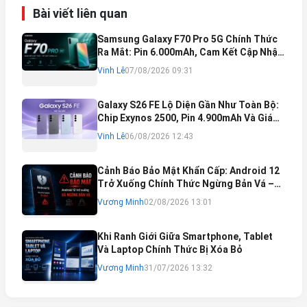
Bài viết liên quan
Samsung Galaxy F70 Pro 5G Chính Thức
Ra Mắt: Pin 6.000mAh, Cam Kết Cập Nhật
Phần Mềm 6 Năm
Vinh Lê
07/08/2026 09:31
Galaxy S26 FE Lộ Diện Gần Như Toàn Bộ:
Chip Exynos 2500, Pin 4.900mAh Và Giá
Bán Dự Kiến
Vinh Lê
06/08/2026 12:43
Cảnh Báo Bảo Mật Khẩn Cấp: Android 12
Trở Xuống Chính Thức Ngừng Bản Vá –
Rủi Ro Mất Tài Khoản Ngân Hàng & Cách
Vương Minh
02/08/2026 13:01
Khắc Phục
Khi Ranh Giới Giữa Smartphone, Tablet
Và Laptop Chính Thức Bị Xóa Bỏ
Vương Minh
31/07/2026 13:32