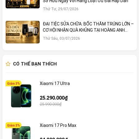
Sở Hữu Ngay Với Hàng Loạt Ưu Đãi Hấp Dẫn
Thứ Tư, 29/07/2026
ĐẠI TIỆC SỬA CHỮA: BỐC THĂM TRÚNG LỚN –
CƠ HỘI NHẬN QUÀ KHỦNG TẠI HOÀNG ANH
MOBILE
Thứ Sáu, 03/07/2026
CÓ THỂ BẠN THÍCH
Xiaomi 17 Ultra
Giảm 3%
25.290.000₫
25.990.000₫
Xiaomi 17 Pro Max
Giảm 3%