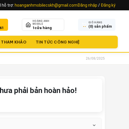
 hỗ trợ:
hoanganhmobilecskh@gmail.com
Đăng nhập
/
Đăng ký
HOÀNG ANH
GIỎ HÀNG
MOBILE
(
0
) sản phẩm
61
1
cửa hàng
THAM KHẢO
TIN TỨC CÔNG NGHỆ
26/08/2025
chưa phải bản hoàn hảo!