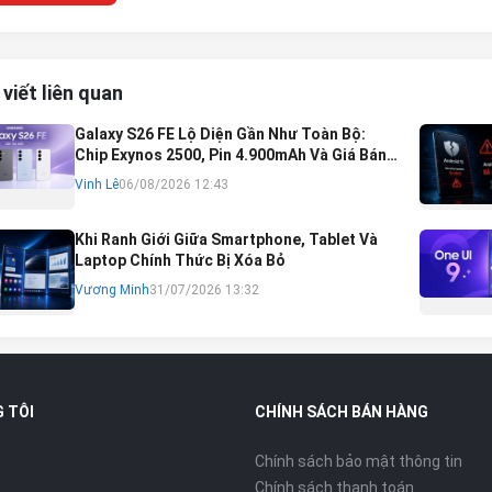
 viết liên quan
Galaxy S26 FE Lộ Diện Gần Như Toàn Bộ:
Chip Exynos 2500, Pin 4.900mAh Và Giá Bán
Dự Kiến
Vinh Lê
06/08/2026 12:43
Khi Ranh Giới Giữa Smartphone, Tablet Và
Laptop Chính Thức Bị Xóa Bỏ
Vương Minh
31/07/2026 13:32
 TÔI
CHÍNH SÁCH BÁN HÀNG
Chính sách bảo mật thông tin
Chính sách thanh toán