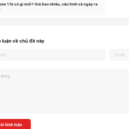
one 17e có gì mới? Giá bao nhiêu, cấu hình và ngày ra
t
 luận về chủ đề này
ửi bình luận