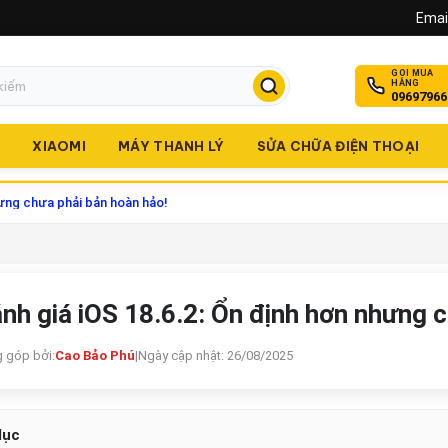
Email
GỌI MUA
HÀNG
09697966
O
XIAOMI
MÁY THANH LÝ
SỬA CHỮA ĐIỆN THOẠI
hưng chưa phải bản hoàn hảo!
nh giá iOS 18.6.2: Ổn định hơn nhưng 
 góp bởi:
Cao Bảo Phú
|
Ngày cập nhật: 26/08/2025
lục