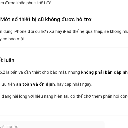
ưa được khắc phục triệt để.
 Một số thiết bị cũ không được hỗ trợ
n dùng iPhone đời cũ hơn XS hay iPad thế hệ quá thấp, sẽ không nhận
y cơ bảo mật.
t luận
.6.2 là bản vá cần thiết cho bảo mật, nhưng
không phải bản cập nh
 ưu tiên
an toàn và ổn định
, hãy cập nhật ngay.
 đang hài lòng với hiệu năng hiện tại, có thể chờ thêm phản hồi cộ
 VIẾT TRƯỚC