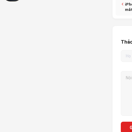
iPh
mắ
Thảo
G