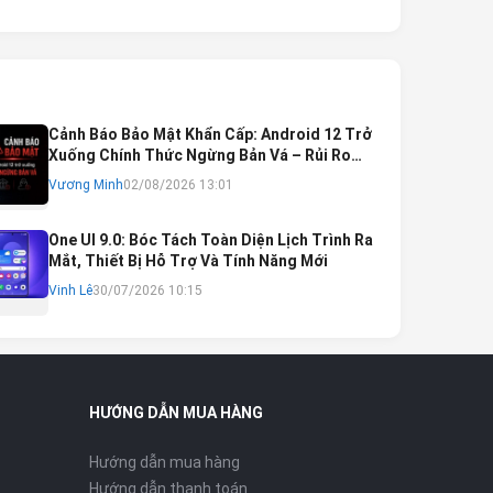
Cảnh Báo Bảo Mật Khẩn Cấp: Android 12 Trở
Xuống Chính Thức Ngừng Bản Vá – Rủi Ro
Mất Tài Khoản Ngân Hàng & Cách Khắc Phục
Vương Minh
02/08/2026 13:01
One UI 9.0: Bóc Tách Toàn Diện Lịch Trình Ra
Mắt, Thiết Bị Hỗ Trợ Và Tính Năng Mới
Vinh Lê
30/07/2026 10:15
HƯỚNG DẪN MUA HÀNG
Hướng dẫn mua hàng
Hướng dẫn thanh toán