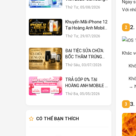
Ngay s
Galaxy A57 5G Giảm
Thứ Tư, 05/08/2026
Với nhữ
Ngay 1.000.000đ
Khuyến Mãi iPhone 12
2.
Tại Hoàng Anh Mobile:
Sở Hữu Ngay Với Hàng
Thứ Tư, 29/07/2026
Loạt Ưu Đãi Hấp Dẫn
ĐẠI TIỆC SỬA CHỮA:
Khác v
BỐC THĂM TRÚNG
LỚN – CƠ HỘI NHẬN
Thứ Sáu, 03/07/2026
Khô
QUÀ KHỦNG TẠI
HOÀNG ANH MOBILE
Khô
TRẢ GÓP 0% TẠI
HOÀNG ANH MOBILE –
→ N
KHÔNG TRẢ TRƯỚC,
Thứ Ba, 05/05/2026
SINH VIÊN DUYỆT
3.
THẲNG!
CÓ THỂ BẠN THÍCH