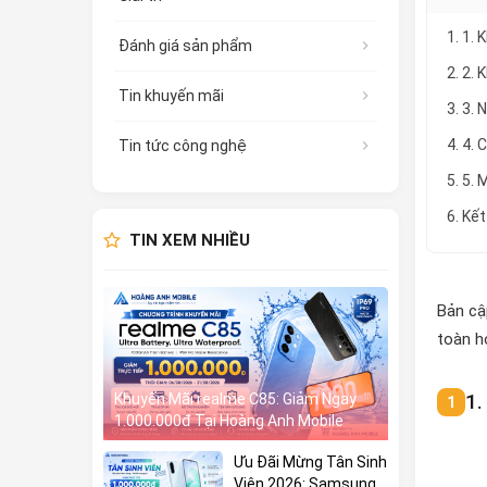
1. 1.
Đánh giá sản phẩm
2. 2.
Tin khuyến mãi
3. 3.
4. 4. 
Tin tức công nghệ
5. 5.
6. Kết
TIN XEM NHIỀU
Bản cậ
toàn h
1.
Khuyến Mãi realme C85: Giảm Ngay
1.000.000đ Tại Hoàng Anh Mobile
Ưu Đãi Mừng Tân Sinh
Viên 2026: Samsung