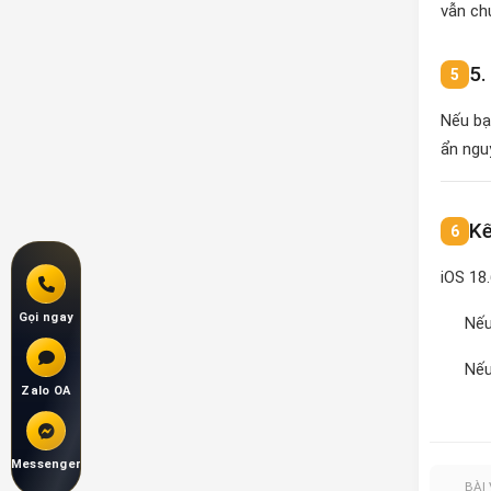
vẫn ch
5.
Nếu bạ
ẩn ngu
Kế
iOS 18
Gọi ngay
Nếu
Nếu
Zalo OA
Messenger
BÀI