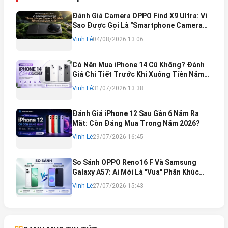
Đánh Giá Camera OPPO Find X9 Ultra: Vì
Sao Được Gọi Là "Smartphone Camera
Tốt Nhất Từng Được Sản Xuất"?
Vinh Lê
04/08/2026 13:06
Có Nên Mua iPhone 14 Cũ Không? Đánh
Giá Chi Tiết Trước Khi Xuống Tiền Năm
2026
Vinh Lê
31/07/2026 13:38
Đánh Giá iPhone 12 Sau Gần 6 Năm Ra
Mắt: Còn Đáng Mua Trong Năm 2026?
Vinh Lê
29/07/2026 16:45
So Sánh OPPO Reno16 F Và Samsung
Galaxy A57: Ai Mới Là "Vua" Phân Khúc
Cận Cao Cấp?
Vinh Lê
27/07/2026 15:43