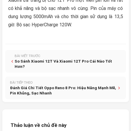
Xiaomi đã trang bị cho 12T Pro một viên pin lớn và rất
có khả năng và bộ sạc nhanh vô cùng. Pin của máy có
dung lượng 5000mAh và cho thời gian sử dụng là 13,5
giờ. Bộ sạc HyperCharge 120W.
BÀI VIẾT TRƯỚC
So Sánh Xiaomi 12T Và Xiaomi 12T Pro Cái Nào Tốt
Hơn?
BÀI TIẾP THEO
Đánh Giá Chi Tiết Oppo Reno 8 Pro: Hiệu Năng Mạnh Mẽ,
Pin Khủng, Sạc Nhanh
Thảo luận về chủ đề này