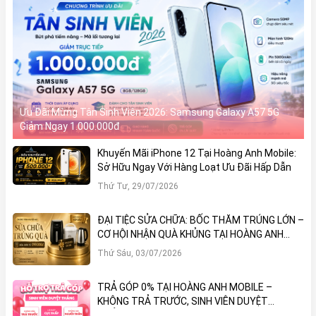
Ưu Đãi Mừng Tân Sinh Viên 2026: Samsung Galaxy A57 5G
Giảm Ngay 1.000.000đ
Khuyến Mãi iPhone 12 Tại Hoàng Anh Mobile:
Sở Hữu Ngay Với Hàng Loạt Ưu Đãi Hấp Dẫn
Thứ Tư, 29/07/2026
ĐẠI TIỆC SỬA CHỮA: BỐC THĂM TRÚNG LỚN –
CƠ HỘI NHẬN QUÀ KHỦNG TẠI HOÀNG ANH
MOBILE
Thứ Sáu, 03/07/2026
TRẢ GÓP 0% TẠI HOÀNG ANH MOBILE –
KHÔNG TRẢ TRƯỚC, SINH VIÊN DUYỆT
THẲNG!