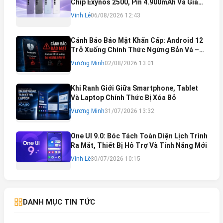
Chip Exynos 2500, Pin 4.900mAh Và Giá
Bán Dự Kiến
Vinh Lê
06/08/2026 12:43
Cảnh Báo Bảo Mật Khẩn Cấp: Android 12
Trở Xuống Chính Thức Ngừng Bản Vá –
Rủi Ro Mất Tài Khoản Ngân Hàng & Cách
Vương Minh
02/08/2026 13:01
Khắc Phục
Khi Ranh Giới Giữa Smartphone, Tablet
Và Laptop Chính Thức Bị Xóa Bỏ
Vương Minh
31/07/2026 13:32
One UI 9.0: Bóc Tách Toàn Diện Lịch Trình
Ra Mắt, Thiết Bị Hỗ Trợ Và Tính Năng Mới
Vinh Lê
30/07/2026 10:15
DANH MỤC TIN TỨC