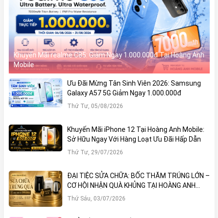
Khuyến Mãi realme C85: Giảm Ngay 1.000.000đ Tại Hoàng Anh
Mobile
Ưu Đãi Mừng Tân Sinh Viên 2026: Samsung
Galaxy A57 5G Giảm Ngay 1.000.000đ
Thứ Tư, 05/08/2026
Khuyến Mãi iPhone 12 Tại Hoàng Anh Mobile:
Sở Hữu Ngay Với Hàng Loạt Ưu Đãi Hấp Dẫn
Thứ Tư, 29/07/2026
ĐẠI TIỆC SỬA CHỮA: BỐC THĂM TRÚNG LỚN –
CƠ HỘI NHẬN QUÀ KHỦNG TẠI HOÀNG ANH
MOBILE
Thứ Sáu, 03/07/2026