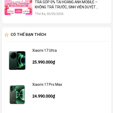
TRẢ GÓP 0% TẠI HOÀNG ANH MOBILE –
KHÔNG TRẢ TRƯỚC, SINH VIÊN DUYỆT
THẲNG!
Thứ Ba, 05/05/2026
CÓ THỂ BẠN THÍCH
Xiaomi 17 Ultra
25.990.000₫
Xiaomi 17 Pro Max
24.990.000₫