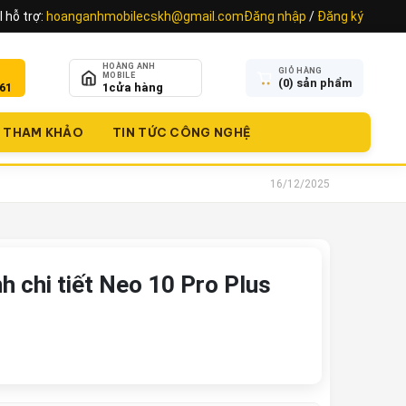
 hỗ trợ:
hoanganhmobilecskh@gmail.com
Đăng nhập
/
Đăng ký
HOÀNG ANH
GIỎ HÀNG
MOBILE
(
0
) sản phẩm
61
1
cửa hàng
THAM KHẢO
TIN TỨC CÔNG NGHỆ
16/12/2025
 chi tiết Neo 10 Pro Plus