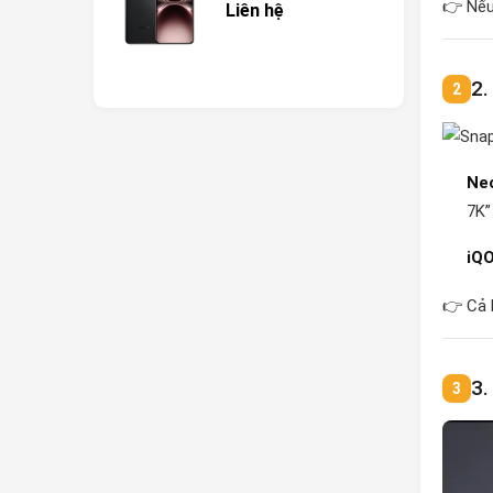
👉 Nếu 
Liên hệ
2.
Neo
7K”
iQ
👉 Cả 
3.