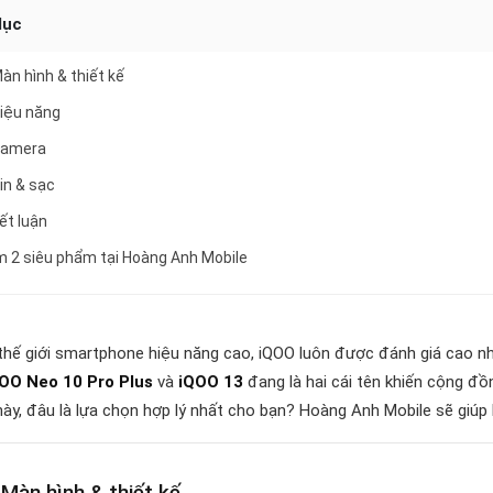
lục
Màn hình & thiết kế
Hiệu năng
 Camera
Pin & sạc
Kết luận
m 2 siêu phẩm tại Hoàng Anh Mobile
thế giới smartphone hiệu năng cao, iQOO luôn được đánh giá cao nhờ
OO Neo 10 Pro Plus
và
iQOO 13
đang là hai cái tên khiến cộng đồn
ày, đâu là lựa chọn hợp lý nhất cho bạn? Hoàng Anh Mobile sẽ giúp bạ
 Màn hình & thiết kế