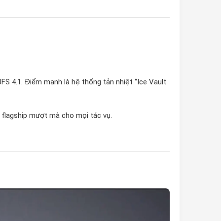
FS 4.1. Điểm mạnh là hệ thống tản nhiệt “Ice Vault
 flagship mượt mà cho mọi tác vụ.