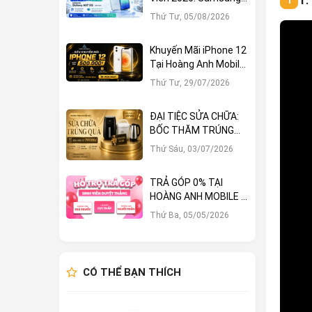
Galaxy A57 5G Giảm
Thứ Tư, 05/08/2026
Ngay 1.000.000đ
Khuyến Mãi iPhone 12
Tại Hoàng Anh Mobile:
Sở Hữu Ngay Với Hàng
Thứ Tư, 29/07/2026
Loạt Ưu Đãi Hấp Dẫn
ĐẠI TIỆC SỬA CHỮA:
BỐC THĂM TRÚNG
LỚN – CƠ HỘI NHẬN
Thứ Sáu, 03/07/2026
QUÀ KHỦNG TẠI
HOÀNG ANH MOBILE
TRẢ GÓP 0% TẠI
HOÀNG ANH MOBILE –
KHÔNG TRẢ TRƯỚC,
Thứ Ba, 05/05/2026
SINH VIÊN DUYỆT
THẲNG!
CÓ THỂ BẠN THÍCH