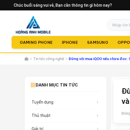
Chúc buổi sáng vui vẻ
, Bạn cần thông tin gì hôm nay?
GAMING PHONE
IPHONE
SAMSUNG
OPP
Tin tức công nghệ
Đừng vội mua iQOO nếu chưa đọc: So
DANH MỤC TIN TỨC
Đừ
và
Tuyển dụng
Đóng
Thủ thuật
Giải trí