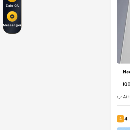
Zalo OA
Messenger
Neo
iQ
👉 Ai 
4.