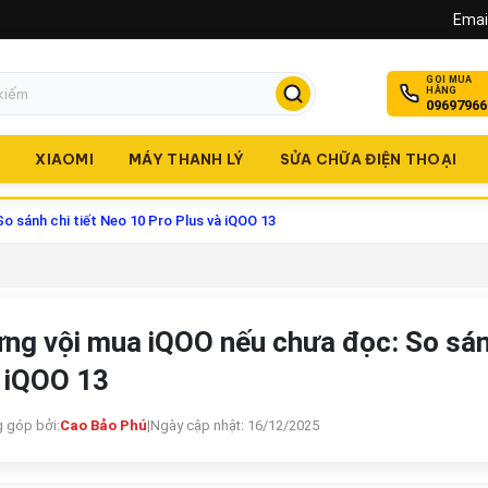
Email
GỌI MUA
HÀNG
09697966
O
XIAOMI
MÁY THANH LÝ
SỬA CHỮA ĐIỆN THOẠI
 sánh chi tiết Neo 10 Pro Plus và iQOO 13
ng vội mua iQOO nếu chưa đọc: So sánh
 iQOO 13
 góp bởi:
Cao Bảo Phú
|
Ngày cập nhật: 16/12/2025