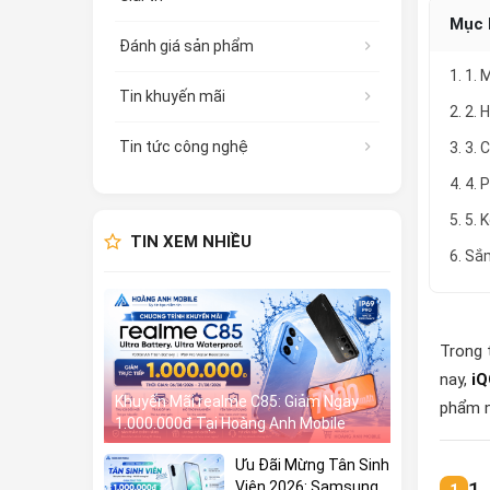
Mục 
Đánh giá sản phẩm
1. 1. 
Tin khuyến mãi
2. 2. 
Tin tức công nghệ
3. 3.
4. 4. 
5. 5. 
TIN XEM NHIỀU
6. Sắ
Trong 
nay,
iQ
Khuyến Mãi realme C85: Giảm Ngay
phẩm n
1.000.000đ Tại Hoàng Anh Mobile
Ưu Đãi Mừng Tân Sinh
1.
Viên 2026: Samsung