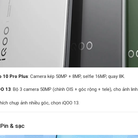
 10 Pro Plus
: Camera kép 50MP + 8MP, selfie 16MP, quay 8K.
OO 13
: Bộ 3 camera 50MP (chính OIS + góc rộng + tele), cho ảnh lin
thích chụp ảnh nhiều góc, chọn iQOO 13.
 Pin & sạc