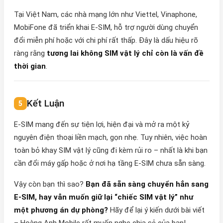
Tại Việt Nam, các nhà mạng lớn như Viettel, Vinaphone,
MobiFone đã triển khai E-SIM, hỗ trợ người dùng chuyển
đổi miễn phí hoặc với chi phí rất thấp. Đây là dấu hiệu rõ
ràng rằng
tương lai không SIM vật lý chỉ còn là vấn đề
thời gian
.
Kết Luận
E-SIM mang đến sự tiện lợi, hiện đại và mở ra một kỷ
nguyên điện thoại liền mạch, gọn nhẹ. Tuy nhiên, việc hoàn
toàn bỏ khay SIM vật lý cũng đi kèm rủi ro – nhất là khi bạn
cần đổi máy gấp hoặc ở nơi hạ tầng E-SIM chưa sẵn sàng.
Vậy còn bạn thì sao?
Bạn đã sẵn sàng chuyển hẳn sang
E-SIM, hay vẫn muốn giữ lại “chiếc SIM vật lý” như
một phương án dự phòng?
Hãy để lại ý kiến dưới bài viết