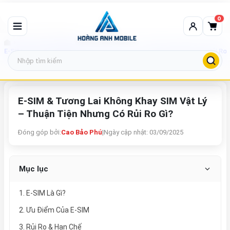
0
Tin tức công nghệ
E-SIM & Tương Lai Không Khay SIM Vật Lý – Thuận Tiện Nhưng Có Rủi Ro 
E-SIM & Tương Lai Không Khay SIM Vật Lý
– Thuận Tiện Nhưng Có Rủi Ro Gì?
Đóng góp bởi:
Cao Bảo Phú
|
Ngày cập nhật: 03/09/2025
Mục lục
1. E-SIM Là Gì?
2. Ưu Điểm Của E-SIM
3. Rủi Ro & Hạn Chế