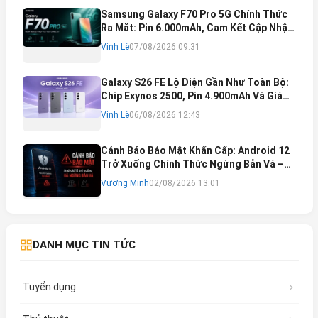
Samsung Galaxy F70 Pro 5G Chính Thức
Ra Mắt: Pin 6.000mAh, Cam Kết Cập Nhật
Phần Mềm 6 Năm
Vinh Lê
07/08/2026 09:31
Galaxy S26 FE Lộ Diện Gần Như Toàn Bộ:
Chip Exynos 2500, Pin 4.900mAh Và Giá
Bán Dự Kiến
Vinh Lê
06/08/2026 12:43
Cảnh Báo Bảo Mật Khẩn Cấp: Android 12
Trở Xuống Chính Thức Ngừng Bản Vá –
Rủi Ro Mất Tài Khoản Ngân Hàng & Cách
Vương Minh
02/08/2026 13:01
Khắc Phục
DANH MỤC TIN TỨC
Tuyển dụng