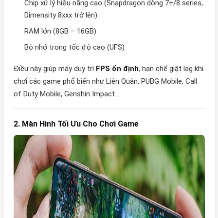
Chip xử lý hiệu năng cao (Snapdragon dòng 7+/8 series,
Dimensity 8xxx trở lên)
RAM lớn (8GB – 16GB)
Bộ nhớ trong tốc độ cao (UFS)
Điều này giúp máy duy trì
FPS ổn định
, hạn chế giật lag khi
chơi các game phổ biến như Liên Quân, PUBG Mobile, Call
of Duty Mobile, Genshin Impact…
2. Màn Hình Tối Ưu Cho Chơi Game