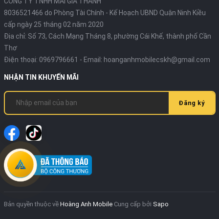
CÔNG TY TNHH MAI GIA THÀNH
8036521466 do Phòng Tài Chính - Kế Hoạch UBND Quận Ninh Kiều
cấp ngày 25 tháng 02 năm 2020
Địa chỉ:
Số 73, Cách Mạng Tháng 8, phường Cái Khế, thành phố Cần
Thơ
Điện thoại:
0969796661
- Email:
hoanganhmobilecskh@gmail.com
NHẬN TIN KHUYẾN MÃI
Đăng ký
Bản quyền thuộc về
Hoàng Anh Mobile
Cung cấp bởi
Sapo