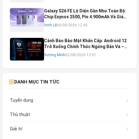
Galaxy S26 FE Lộ Diện Gần Như Toàn Bộ:
Chip Exynos 2500, Pin 4.900mAh Và Giá
Bán Dự Kiến
Vinh Lê
06/08/2026 12:43
Cảnh Báo Bảo Mật Khẩn Cấp: Android 12
Trở Xuống Chính Thức Ngừng Bản Vá –
Rủi Ro Mất Tài Khoản Ngân Hàng & Cách
Vương Minh
02/08/2026 13:01
Khắc Phục
DANH MỤC TIN TỨC
Tuyển dụng
Thủ thuật
Giải trí