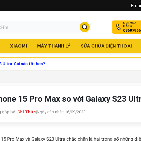
Email
GỌI MUA
HÀNG
09697966
O
XIAOMI
MÁY THANH LÝ
SỬA CHỮA ĐIỆN THOẠI
 Ultra: Cái nào tốt hơn?
hone 15 Pro Max so với Galaxy S23 Ultr
 góp bởi:
Chí Thức
|
Ngày cập nhật: 16/09/2023
 15 Pro Max và Galaxy S23 Ultra chắc chắn là hai trong số những đ