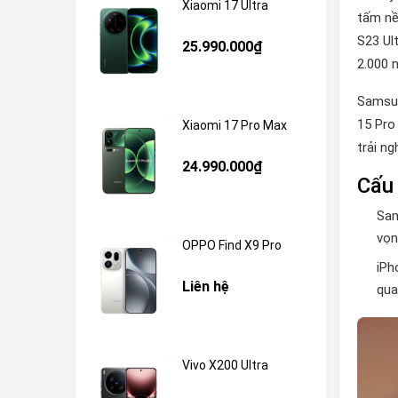
Xiaomi 17 Ultra
tấm nề
S23 Ul
25.990.000₫
2.000 
Samsun
15 Pro
Xiaomi 17 Pro Max
trải n
24.990.000₫
Cấu
Sam
vọn
OPPO Find X9 Pro
iPh
Liên hệ
qua
Vivo X200 Ultra