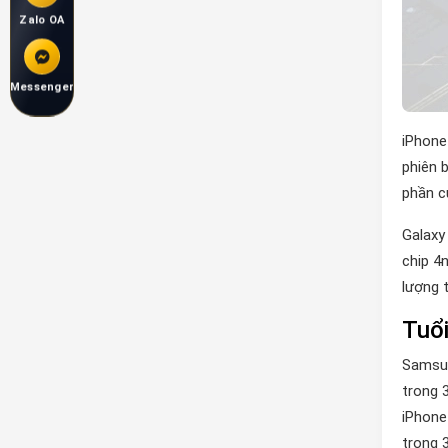
Zalo OA
Messenger
iPhone
phiên 
phần c
Galaxy
chip 4
lượng 
Tuổi
Samsun
trong 
iPhone
trong 