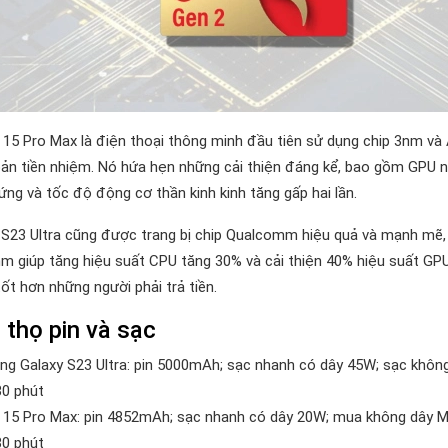
 15 Pro Max là điện thoại thông minh đầu tiên sử dụng chip 3nm và
bản tiền nhiệm. Nó hứa hẹn những cải thiện đáng kể, bao gồm GPU n
ứng và tốc độ động cơ thần kinh kinh tăng gấp hai lần.
 S23 Ultra cũng được trang bị chip Qualcomm hiệu quả và mạnh mẽ
nm giúp tăng hiệu suất CPU tăng 30% và cải thiện 40% hiệu suất GPU
tốt hơn những người phải trả tiền.
 thọ pin và sạc
g Galaxy S23 Ultra: pin 5000mAh; sạc nhanh có dây 45W; sạc khôn
30 phút
 15 Pro Max: pin 4852mAh; sạc nhanh có dây 20W; mua không dây M
30 phút