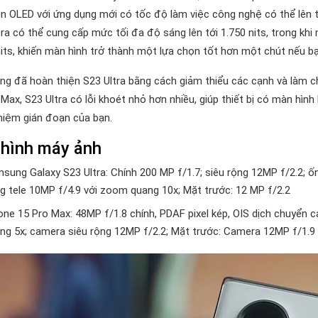
n OLED với ứng dụng mới có tốc độ làm việc công nghệ có thể lên t
tra có thể cung cấp mức tối đa độ sáng lên tới 1.750 nits, trong khi
nits, khiến màn hình trở thành một lựa chọn tốt hơn một chút nếu bạn
g đã hoàn thiện S23 Ultra bằng cách giảm thiểu các cạnh và làm c
 Max, S23 Ultra có lỗi khoét nhỏ hơn nhiều, giúp thiết bị có màn hìn
ghiệm gián đoạn của bạn.
 hình máy ảnh
sung Galaxy S23 Ultra: Chính 200 MP f/1.7; siêu rộng 12MP f/2.2; ố
g tele 10MP f/4.9 với zoom quang 10x; Mặt trước: 12 MP f/2.2
one 15 Pro Max: 48MP f/1.8 chính, PDAF pixel kép, OIS dịch chuyển 
ng 5x; camera siêu rộng 12MP f/2.2; Mặt trước: Camera 12MP f/1.9