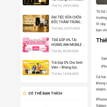
Sở Hữu Ngay Với Hàng
Thứ Tư, 29/07/2026
Loạt Ưu Đãi Hấp Dẫn
Từ bộ 
ĐẠI TIỆC SỬA CHỮA:
trường
BỐC THĂM TRÚNG
Vì vậy
LỚN – CƠ HỘI NHẬN
Thứ Sáu, 03/07/2026
bạn ch
QUÀ KHỦNG TẠI
HOÀNG ANH MOBILE
Thiế
TRẢ GÓP 0% TẠI
HOÀNG ANH MOBILE –
KHÔNG TRẢ TRƯỚC,
Thứ Ba, 05/05/2026
SINH VIÊN DUYỆT
Sam
THẲNG!
Trả Góp 0% Cho Sinh
iPh
Viên – Không Gọi
Người Thân, Không
Thứ Ba, 14/04/2026
Cả hai 
Cần Trả Trước
khung 
nhiệm.
CÓ THỂ BẠN THÍCH
IPhone
Galaxy