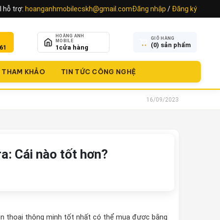
 hỗ trợ:
hoanganhmobilecskh@gmail.com
Đăng nhập
/
Đăng ký
HOÀNG ANH
GIỎ HÀNG
MOBILE
(
0
) sản phẩm
61
1
cửa hàng
THAM KHẢO
TIN TỨC CÔNG NGHỆ
16/09/2023
a: Cái nào tốt hơn?
iện thoại thông minh tốt nhất có thể mua được bằng