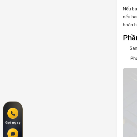
Nếu bạ
nếu bạ
hoàn h
Phần
Sam
iPh
Gọi ngay