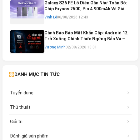
Galaxy S26 FE Lộ Diện Gần Như Toàn Bộ:
Chip Exynos 2500, Pin 4.900mAh Và Giá
Bán Dự Kiến
Vinh Lê
06/08/2026 12:43
Cảnh Báo Bảo Mật Khẩn Cấp: Android 12
Trở Xuống Chính Thức Ngừng Bản Vá –
Rủi Ro Mất Tài Khoản Ngân Hàng & Cách
Vương Minh
02/08/2026 13:01
Khắc Phục
DANH MỤC TIN TỨC
Tuyển dụng
Thủ thuật
Giải trí
Đánh giá sản phẩm