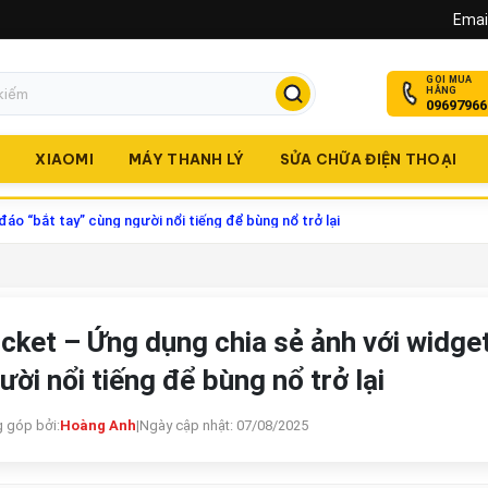
Email
GỌI MUA
HÀNG
09697966
O
XIAOMI
MÁY THANH LÝ
SỬA CHỮA ĐIỆN THOẠI
áo “bắt tay” cùng người nổi tiếng để bùng nổ trở lại
cket – Ứng dụng chia sẻ ảnh với widge
ười nổi tiếng để bùng nổ trở lại
 góp bởi:
Hoàng Anh
|
Ngày cập nhật: 07/08/2025