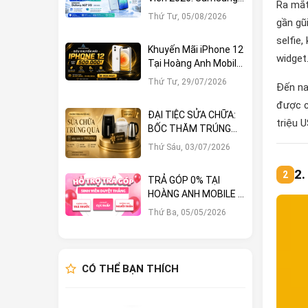
Ra mắt
Galaxy A57 5G Giảm
Thứ Tư, 05/08/2026
gần gũ
Ngay 1.000.000đ
selfie
Khuyến Mãi iPhone 12
widget
Tại Hoàng Anh Mobile:
Sở Hữu Ngay Với Hàng
Thứ Tư, 29/07/2026
Đến na
Loạt Ưu Đãi Hấp Dẫn
được c
ĐẠI TIỆC SỬA CHỮA:
triệu 
BỐC THĂM TRÚNG
LỚN – CƠ HỘI NHẬN
Thứ Sáu, 03/07/2026
QUÀ KHỦNG TẠI
HOÀNG ANH MOBILE
2.
TRẢ GÓP 0% TẠI
HOÀNG ANH MOBILE –
KHÔNG TRẢ TRƯỚC,
Thứ Ba, 05/05/2026
SINH VIÊN DUYỆT
THẲNG!
CÓ THỂ BẠN THÍCH