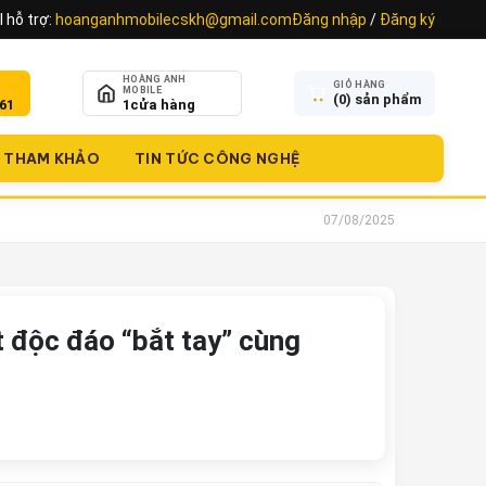
 hỗ trợ:
hoanganhmobilecskh@gmail.com
Đăng nhập
/
Đăng ký
HOÀNG ANH
GIỎ HÀNG
MOBILE
(
0
) sản phẩm
61
1
cửa hàng
THAM KHẢO
TIN TỨC CÔNG NGHỆ
07/08/2025
t độc đáo “bắt tay” cùng