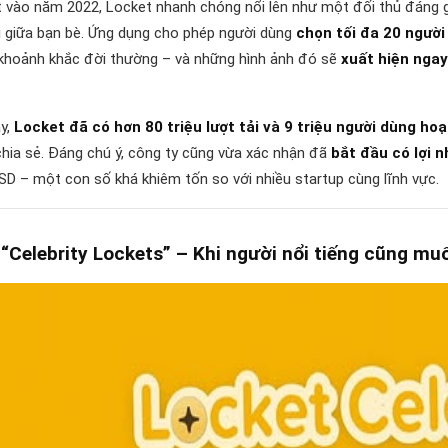
 vào năm 2022, Locket nhanh chóng nổi lên như một đối thủ đáng 
i giữa bạn bè. Ứng dụng cho phép người dùng
chọn tối đa 20 người
, khoảnh khắc đời thường – và những hình ảnh đó sẽ
xuất hiện ngay
.
y,
Locket đã có hơn 80 triệu lượt tải và 9 triệu người dùng ho
hia sẻ. Đáng chú ý, công ty cũng vừa xác nhận đã
bắt đầu có lợi 
USD – một con số khá khiêm tốn so với nhiều startup cùng lĩnh vực.
 “Celebrity Lockets” – Khi người nổi tiếng cũng m