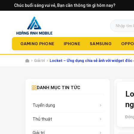
Chúc buổi sáng vui vẻ
, Bạn cần thông tin gì hôm nay?
GAMING PHONE
IPHONE
SAMSUNG
OPP
Giải trí
Locket – Ứng dụng chia sẻ ảnh với widget độc đ
DANH MỤC TIN TỨC
Lo
ng
Tuyển dụng
Đóng
Thủ thuật
Giải trí