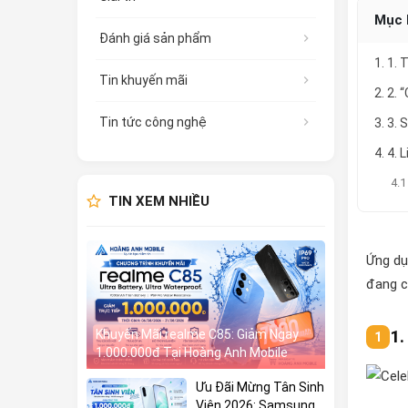
Mục 
Đánh giá sản phẩm
1. 1.
Tin khuyến mãi
2. 2.
Tin tức công nghệ
3. 3.
4. 4. 
4.1
TIN XEM NHIỀU
Ứng dụ
đang c
1.
Khuyến Mãi realme C85: Giảm Ngay
1.000.000đ Tại Hoàng Anh Mobile
Ưu Đãi Mừng Tân Sinh
Viên 2026: Samsung