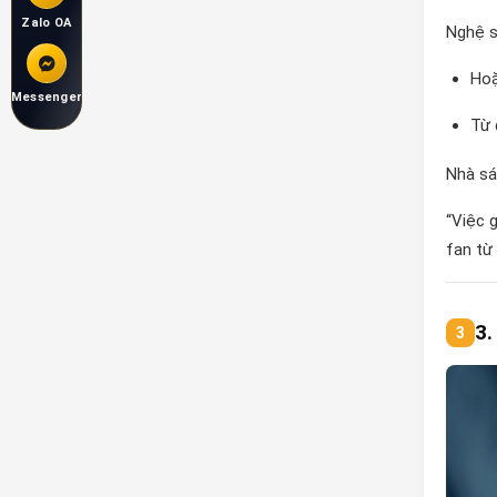
Zalo OA
Nghệ s
Hoặ
Messenger
Từ 
Nhà sá
“Việc 
fan từ
3.