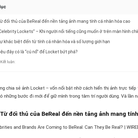
lục
 Từ đối thủ của BeReal đến nền tảng ảnh mang tính cá nhân hóa cao
 “Celebrity Lockets” – Khi người nổi tiếng cũng muốn ở trên màn hình ch
 Sự khác biệt đến từ tính cá nhân hóa và số lượng giới hạn
Liệu đây có là “cú nổ” để Locket bứt phá?
 Kết luận:
ng chia sẻ ảnh Locket – vốn nổi bật nhờ cách hiển thị ảnh trực tiếp
ó những bước đi mới để giữ mình trong tâm trí người dùng. Và lần 
 Từ đối thủ của BeReal đến nền tảng ảnh mang tín