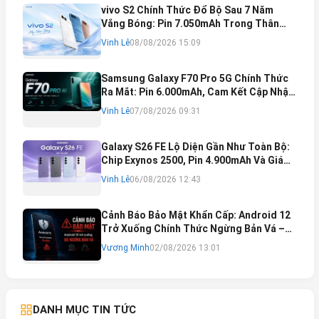
vivo S2 Chính Thức Đổ Bộ Sau 7 Năm
Vắng Bóng: Pin 7.050mAh Trong Thân
Máy Mỏng Nhẹ Khó Tin
Vinh Lê
08/08/2026 15:09
Samsung Galaxy F70 Pro 5G Chính Thức
Ra Mắt: Pin 6.000mAh, Cam Kết Cập Nhật
Phần Mềm 6 Năm
Vinh Lê
07/08/2026 09:31
Galaxy S26 FE Lộ Diện Gần Như Toàn Bộ:
Chip Exynos 2500, Pin 4.900mAh Và Giá
Bán Dự Kiến
Vinh Lê
06/08/2026 12:43
Cảnh Báo Bảo Mật Khẩn Cấp: Android 12
Trở Xuống Chính Thức Ngừng Bản Vá –
Rủi Ro Mất Tài Khoản Ngân Hàng & Cách
Vương Minh
02/08/2026 13:01
Khắc Phục
DANH MỤC TIN TỨC