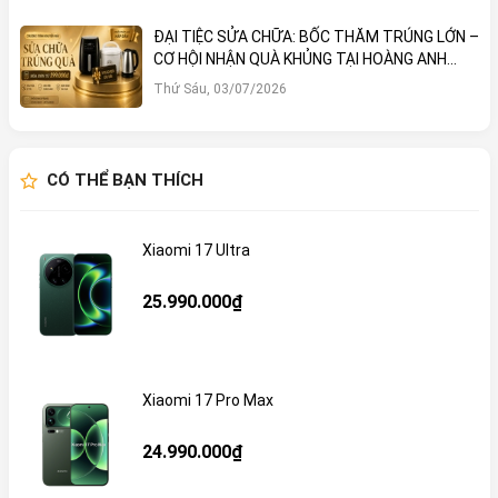
ĐẠI TIỆC SỬA CHỮA: BỐC THĂM TRÚNG LỚN –
CƠ HỘI NHẬN QUÀ KHỦNG TẠI HOÀNG ANH
MOBILE
Thứ Sáu, 03/07/2026
CÓ THỂ BẠN THÍCH
Xiaomi 17 Ultra
25.990.000₫
Xiaomi 17 Pro Max
24.990.000₫