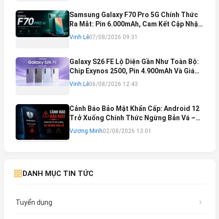
Samsung Galaxy F70 Pro 5G Chính Thức
Ra Mắt: Pin 6.000mAh, Cam Kết Cập Nhật
Phần Mềm 6 Năm
Vinh Lê
07/08/2026 09:31
Galaxy S26 FE Lộ Diện Gần Như Toàn Bộ:
Chip Exynos 2500, Pin 4.900mAh Và Giá
Bán Dự Kiến
Vinh Lê
06/08/2026 12:43
Cảnh Báo Bảo Mật Khẩn Cấp: Android 12
Trở Xuống Chính Thức Ngừng Bản Vá –
Rủi Ro Mất Tài Khoản Ngân Hàng & Cách
Vương Minh
02/08/2026 13:01
Khắc Phục
DANH MỤC TIN TỨC
Tuyển dụng