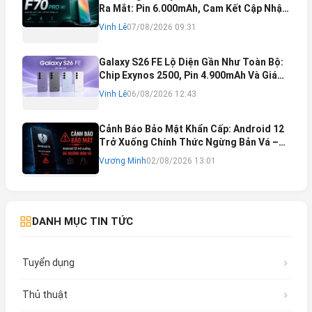
Ra Mắt: Pin 6.000mAh, Cam Kết Cập Nhật
Phần Mềm 6 Năm
Vinh Lê
07/08/2026 09:31
Galaxy S26 FE Lộ Diện Gần Như Toàn Bộ:
Chip Exynos 2500, Pin 4.900mAh Và Giá
Bán Dự Kiến
Vinh Lê
06/08/2026 12:43
Cảnh Báo Bảo Mật Khẩn Cấp: Android 12
Trở Xuống Chính Thức Ngừng Bản Vá –
Rủi Ro Mất Tài Khoản Ngân Hàng & Cách
Vương Minh
02/08/2026 13:01
Khắc Phục
DANH MỤC TIN TỨC
Tuyển dụng
Thủ thuật