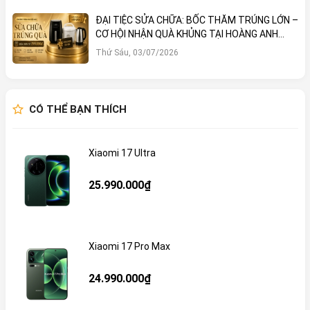
ĐẠI TIỆC SỬA CHỮA: BỐC THĂM TRÚNG LỚN –
CƠ HỘI NHẬN QUÀ KHỦNG TẠI HOÀNG ANH
MOBILE
Thứ Sáu, 03/07/2026
CÓ THỂ BẠN THÍCH
Xiaomi 17 Ultra
25.990.000₫
Xiaomi 17 Pro Max
24.990.000₫