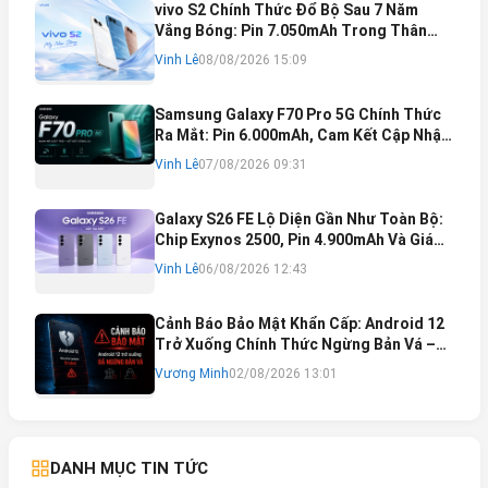
vivo S2 Chính Thức Đổ Bộ Sau 7 Năm
Vắng Bóng: Pin 7.050mAh Trong Thân
Máy Mỏng Nhẹ Khó Tin
Vinh Lê
08/08/2026 15:09
Samsung Galaxy F70 Pro 5G Chính Thức
Ra Mắt: Pin 6.000mAh, Cam Kết Cập Nhật
Phần Mềm 6 Năm
Vinh Lê
07/08/2026 09:31
Galaxy S26 FE Lộ Diện Gần Như Toàn Bộ:
Chip Exynos 2500, Pin 4.900mAh Và Giá
Bán Dự Kiến
Vinh Lê
06/08/2026 12:43
Cảnh Báo Bảo Mật Khẩn Cấp: Android 12
Trở Xuống Chính Thức Ngừng Bản Vá –
Rủi Ro Mất Tài Khoản Ngân Hàng & Cách
Vương Minh
02/08/2026 13:01
Khắc Phục
DANH MỤC TIN TỨC