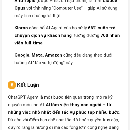
Anthropic
(được Amazon hậu thuẫn) ra mắt
Claude
Opus
với tính năng “Computer Use” – giúp AI sử dụng
máy tính như người thật.
Klarna
công bố AI Agent của họ xử lý
66% cuộc trò
chuyện dịch vụ khách hàng
, tương đương
700 nhân
viên full-time
.
Google, Meta, Amazon
cũng đều đang theo đuổi
hướng AI “tác vụ tự động” này.
Kết Luận
ChatGPT Agent là một bước tiến quan trọng, mở ra kỷ
nguyên mới cho AI:
AI làm việc thay con người – từ
những việc nhỏ nhặt đến tác vụ phức tạp nhiều bước
.
Dù còn vài điểm hạn chế như tốc độ hoặc quyền truy cập,
đây rõ ràng là hướng đi mà các “ông lớn” công nghệ đang