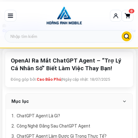
0
Tin tức công nghệ
OpenAI Ra Mắt ChatGPT Agent – “Trợ Lý Cá Nhân Số” Biết Làm Việc Thay 
OpenAI Ra Mắt ChatGPT Agent – “Trợ Lý
Cá Nhân Số” Biết Làm Việc Thay Bạn!
Đóng góp bởi:
Cao Bảo Phú
|
Ngày cập nhật: 18/07/2025
Mục lục
1. ChatGPT Agent Là Gì?
2. Công Nghệ Đằng Sau ChatGPT Agent
3. ChatGPT Agent Làm Được Gì Trong Thực Tế?