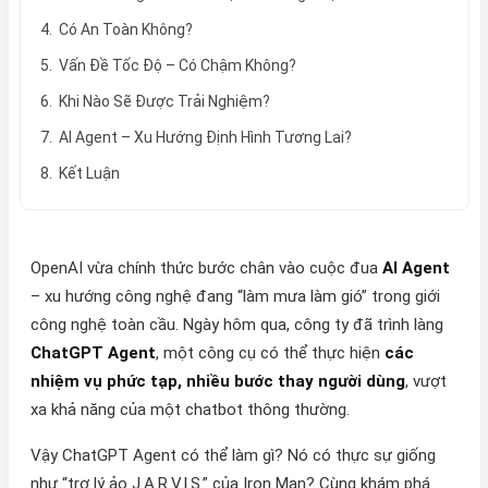
4. Có An Toàn Không?
5. Vấn Đề Tốc Độ – Có Chậm Không?
6. Khi Nào Sẽ Được Trải Nghiệm?
7. AI Agent – Xu Hướng Định Hình Tương Lai?
8. Kết Luận
OpenAI vừa chính thức bước chân vào cuộc đua
AI Agent
– xu hướng công nghệ đang “làm mưa làm gió” trong giới
công nghệ toàn cầu. Ngày hôm qua, công ty đã trình làng
ChatGPT Agent
, một công cụ có thể thực hiện
các
nhiệm vụ phức tạp, nhiều bước thay người dùng
, vượt
xa khả năng của một chatbot thông thường.
Vậy ChatGPT Agent có thể làm gì? Nó có thực sự giống
như “trợ lý ảo J.A.R.V.I.S.” của Iron Man? Cùng khám phá