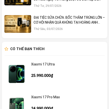
Thứ Tư, 29/07/2026
ĐẠI TIỆC SỬA CHỮA: BỐC THĂM TRÚNG LỚN –
CƠ HỘI NHẬN QUÀ KHỦNG TẠI HOÀNG ANH
MOBILE
Thứ Sáu, 03/07/2026
CÓ THỂ BẠN THÍCH
Xiaomi 17 Ultra
25.990.000₫
Xiaomi 17 Pro Max
24.990.000₫