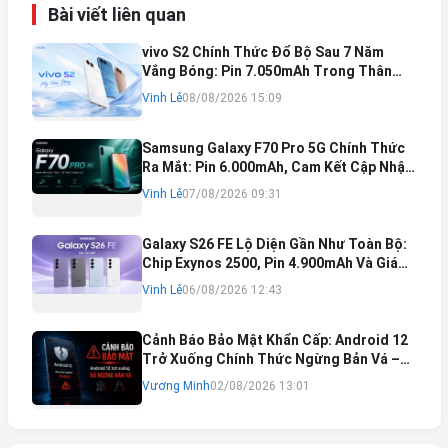
Bài viết liên quan
vivo S2 Chính Thức Đổ Bộ Sau 7 Năm
Vắng Bóng: Pin 7.050mAh Trong Thân
Máy Mỏng Nhẹ Khó Tin
Vinh Lê
08/08/2026 15:09
Samsung Galaxy F70 Pro 5G Chính Thức
Ra Mắt: Pin 6.000mAh, Cam Kết Cập Nhật
Phần Mềm 6 Năm
Vinh Lê
07/08/2026 09:31
Galaxy S26 FE Lộ Diện Gần Như Toàn Bộ:
Chip Exynos 2500, Pin 4.900mAh Và Giá
Bán Dự Kiến
Vinh Lê
06/08/2026 12:43
Cảnh Báo Bảo Mật Khẩn Cấp: Android 12
Trở Xuống Chính Thức Ngừng Bản Vá –
Rủi Ro Mất Tài Khoản Ngân Hàng & Cách
Vương Minh
02/08/2026 13:01
Khắc Phục