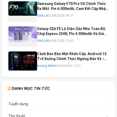
Samsung Galaxy F70 Pro 5G Chính Thức
Ra Mắt: Pin 6.000mAh, Cam Kết Cập Nhật
Phần Mềm 6 Năm
Vinh Lê
07/08/2026 09:31
Galaxy S26 FE Lộ Diện Gần Như Toàn Bộ:
Chip Exynos 2500, Pin 4.900mAh Và Giá
Bán Dự Kiến
Vinh Lê
06/08/2026 12:43
Cảnh Báo Bảo Mật Khẩn Cấp: Android 12
Trở Xuống Chính Thức Ngừng Bản Vá –
Rủi Ro Mất Tài Khoản Ngân Hàng & Cách
Vương Minh
02/08/2026 13:01
Khắc Phục
DANH MỤC TIN TỨC
Tuyển dụng
Thủ thuật