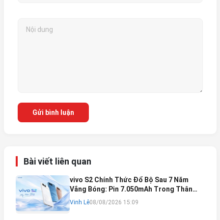
Gửi bình luận
Bài viết liên quan
vivo S2 Chính Thức Đổ Bộ Sau 7 Năm
Vắng Bóng: Pin 7.050mAh Trong Thân
Máy Mỏng Nhẹ Khó Tin
Vinh Lê
08/08/2026 15:09