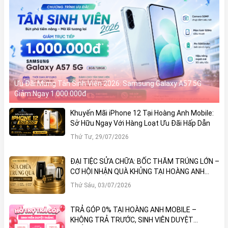
Ưu Đãi Mừng Tân Sinh Viên 2026: Samsung Galaxy A57 5G
Giảm Ngay 1.000.000đ
Khuyến Mãi iPhone 12 Tại Hoàng Anh Mobile:
Sở Hữu Ngay Với Hàng Loạt Ưu Đãi Hấp Dẫn
Thứ Tư, 29/07/2026
ĐẠI TIỆC SỬA CHỮA: BỐC THĂM TRÚNG LỚN –
CƠ HỘI NHẬN QUÀ KHỦNG TẠI HOÀNG ANH
MOBILE
Thứ Sáu, 03/07/2026
TRẢ GÓP 0% TẠI HOÀNG ANH MOBILE –
KHÔNG TRẢ TRƯỚC, SINH VIÊN DUYỆT