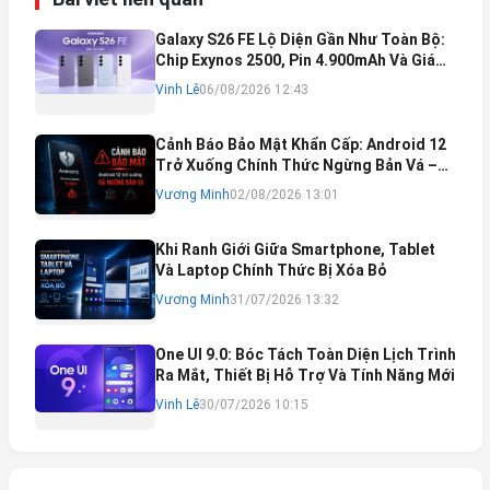
Galaxy S26 FE Lộ Diện Gần Như Toàn Bộ:
Chip Exynos 2500, Pin 4.900mAh Và Giá
Bán Dự Kiến
Vinh Lê
06/08/2026 12:43
Cảnh Báo Bảo Mật Khẩn Cấp: Android 12
Trở Xuống Chính Thức Ngừng Bản Vá –
Rủi Ro Mất Tài Khoản Ngân Hàng & Cách
Vương Minh
02/08/2026 13:01
Khắc Phục
Khi Ranh Giới Giữa Smartphone, Tablet
Và Laptop Chính Thức Bị Xóa Bỏ
Vương Minh
31/07/2026 13:32
One UI 9.0: Bóc Tách Toàn Diện Lịch Trình
Ra Mắt, Thiết Bị Hỗ Trợ Và Tính Năng Mới
Vinh Lê
30/07/2026 10:15