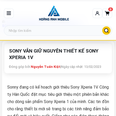
0
Tin tức công nghệ
SONY VẪN GIỮ NGUYÊN THIẾT KẾ SONY XPERIA 1V
SONY VẪN GIỮ NGUYÊN THIẾT KẾ SONY
XPERIA 1V
Đóng góp bởi:
Nguyễn Tuấn Kiệt
|
Ngày cập nhật: 13/02/2023
Sonny đang có kế hoạch giới thiệu Sony Xperia 1V. Công
ty Hàn Quốc đặt mục tiêu giới thiệu một phiên bản khác
cho dòng sản phẩm Sony Xperia 1 của mình. Các tin đồn
cho rằng thiết bị mới sẽ trang bị các tính năng đảm bảo