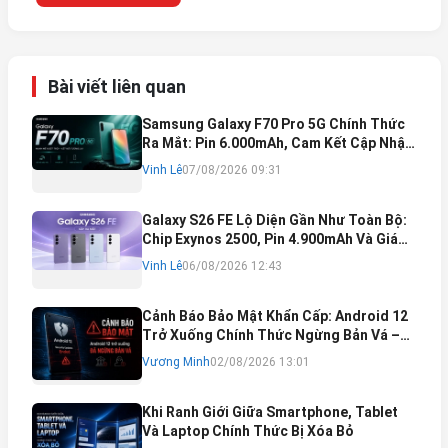
Bài viết liên quan
Samsung Galaxy F70 Pro 5G Chính Thức
Ra Mắt: Pin 6.000mAh, Cam Kết Cập Nhật
Phần Mềm 6 Năm
Vinh Lê
07/08/2026 09:31
Galaxy S26 FE Lộ Diện Gần Như Toàn Bộ:
Chip Exynos 2500, Pin 4.900mAh Và Giá
Bán Dự Kiến
Vinh Lê
06/08/2026 12:43
Cảnh Báo Bảo Mật Khẩn Cấp: Android 12
Trở Xuống Chính Thức Ngừng Bản Vá –
Rủi Ro Mất Tài Khoản Ngân Hàng & Cách
Vương Minh
02/08/2026 13:01
Khắc Phục
Khi Ranh Giới Giữa Smartphone, Tablet
Và Laptop Chính Thức Bị Xóa Bỏ