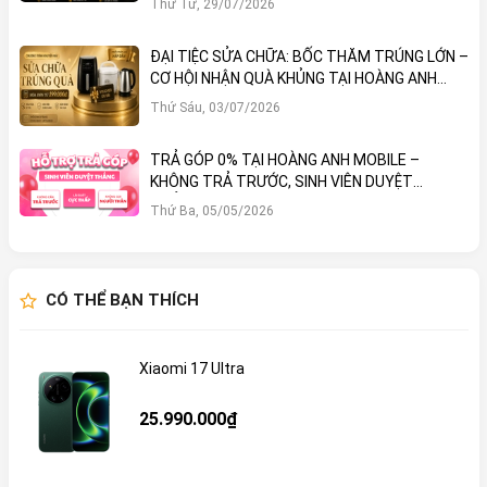
Thứ Tư, 29/07/2026
ĐẠI TIỆC SỬA CHỮA: BỐC THĂM TRÚNG LỚN –
CƠ HỘI NHẬN QUÀ KHỦNG TẠI HOÀNG ANH
MOBILE
Thứ Sáu, 03/07/2026
TRẢ GÓP 0% TẠI HOÀNG ANH MOBILE –
KHÔNG TRẢ TRƯỚC, SINH VIÊN DUYỆT
THẲNG!
Thứ Ba, 05/05/2026
CÓ THỂ BẠN THÍCH
Xiaomi 17 Ultra
25.990.000₫