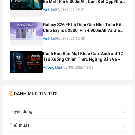
Ra Mắt: Pin 6.000mAh, Cam Kết Cập Nhật
Phần Mềm 6 Năm
Vinh Lê
07/08/2026 09:31
Galaxy S26 FE Lộ Diện Gần Như Toàn Bộ:
Chip Exynos 2500, Pin 4.900mAh Và Giá
Bán Dự Kiến
Vinh Lê
06/08/2026 12:43
Cảnh Báo Bảo Mật Khẩn Cấp: Android 12
Trở Xuống Chính Thức Ngừng Bản Vá –
Rủi Ro Mất Tài Khoản Ngân Hàng & Cách
Vương Minh
02/08/2026 13:01
Khắc Phục
DANH MỤC TIN TỨC
Tuyển dụng
Thủ thuật