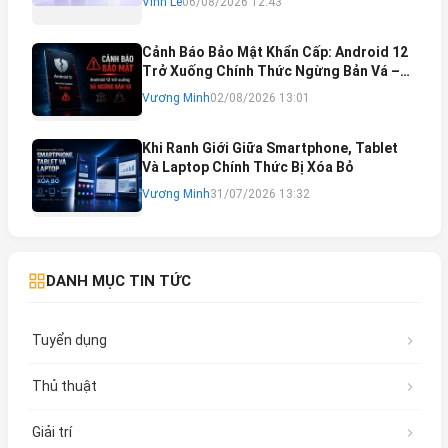
Vinh Lê
06/08/2026 12:43
Cảnh Báo Bảo Mật Khẩn Cấp: Android 12
Trở Xuống Chính Thức Ngừng Bản Vá –
Rủi Ro Mất Tài Khoản Ngân Hàng & Cách
Vương Minh
02/08/2026 13:01
Khắc Phục
Khi Ranh Giới Giữa Smartphone, Tablet
Và Laptop Chính Thức Bị Xóa Bỏ
Vương Minh
31/07/2026 13:32
DANH MỤC TIN TỨC
Tuyển dụng
Thủ thuật
Giải trí