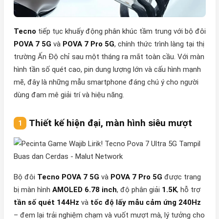
Tecno
tiếp tục khuấy động phân khúc tầm trung với bộ đôi
POVA 7 5G
và
POVA 7 Pro 5G
, chính thức trình làng tại thị
trường Ấn Độ chỉ sau một tháng ra mắt toàn cầu. Với màn
hình tần số quét cao, pin dung lượng lớn và cấu hình mạnh
mẽ, đây là những mẫu smartphone đáng chú ý cho người
dùng đam mê giải trí và hiệu năng.
Thiết kế hiện đại, màn hình siêu mượt
Bộ đôi
Tecno POVA 7 5G
và
POVA 7 Pro 5G
được trang
bị màn hình
AMOLED 6.78 inch
, độ phân giải
1.5K
, hỗ trợ
tần số quét 144Hz
và
tốc độ lấy mẫu cảm ứng 240Hz
– đem lại trải nghiệm chạm và vuốt mượt mà, lý tưởng cho