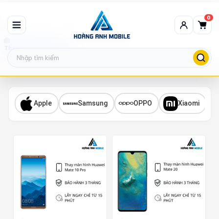
0
Thay màn hình Huawei
Apple
Samsung
OPPO
Xiaomi