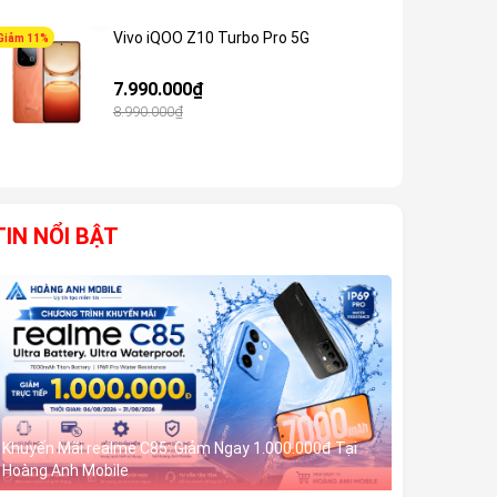
Vivo iQOO Z10 Turbo Pro 5G
Giảm 11%
Giảm 8%
7.990.000₫
8.990.000₫
TIN NỔI BẬT
Khuyến Mãi realme C85: Giảm Ngay 1.000.000đ Tại
Hoàng Anh Mobile