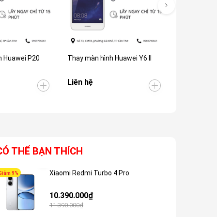
h Huawei P20
Thay màn hình Huawei Y6 II
Thay màn hì
Liên hệ
Liên hệ
CÓ THỂ BẠN THÍCH
Xiaomi Redmi Turbo 4 Pro
Giảm 9%
Giảm 7%
10.390.000₫
11.390.000₫