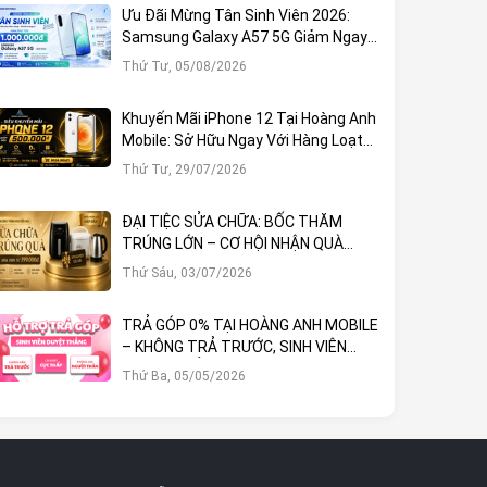
Ưu Đãi Mừng Tân Sinh Viên 2026:
Samsung Galaxy A57 5G Giảm Ngay
1.000.000đ
Thứ Tư, 05/08/2026
Khuyến Mãi iPhone 12 Tại Hoàng Anh
Mobile: Sở Hữu Ngay Với Hàng Loạt
Ưu Đãi Hấp Dẫn
Thứ Tư, 29/07/2026
ĐẠI TIỆC SỬA CHỮA: BỐC THĂM
TRÚNG LỚN – CƠ HỘI NHẬN QUÀ
KHỦNG TẠI HOÀNG ANH MOBILE
Thứ Sáu, 03/07/2026
TRẢ GÓP 0% TẠI HOÀNG ANH MOBILE
– KHÔNG TRẢ TRƯỚC, SINH VIÊN
DUYỆT THẲNG!
Thứ Ba, 05/05/2026