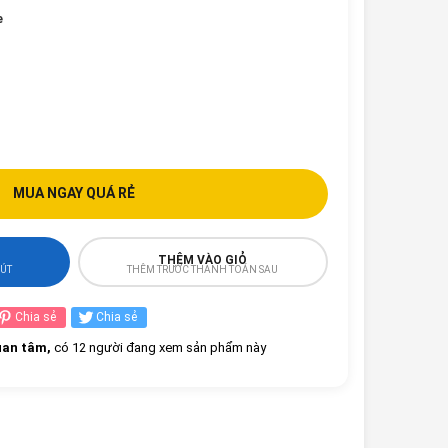
e
MUA NGAY QUÁ RẺ
THÊM VÀO GIỎ
HÚT
THÊM TRƯỚC THANH TOÁN SAU
Chia sẻ
Chia sẻ
an tâm,
có 12 người đang xem sản phẩm này