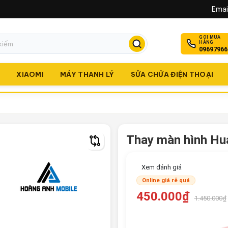
Email
GỌI MUA
HÀNG
09697966
O
XIAOMI
MÁY THANH LÝ
SỬA CHỮA ĐIỆN THOẠI
Thay màn hình Hu
Xem đánh giá
Online giá rẻ quá
450.000₫
1.450.000₫