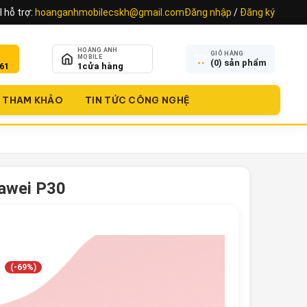
 hỗ trợ:
hoanganhmobilecskh@gmail.com
Đăng nhập
/
Đăng ký
HOÀNG ANH
GIỎ HÀNG
MOBILE
(
0
) sản phẩm
61
1
cửa hàng
THAM KHẢO
TIN TỨC CÔNG NGHỆ
awei P30
(-69%)