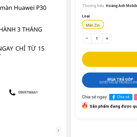
Thương hiệu:
Hoàng Anh Mobil
Loại
Màn Zin
–
+
MUA TRẢ GÓP
DUYỆT HỒ SƠ TRONG 5 P
Chia sẻ ngay:
Chia sẻ
Sản phẩm đang được qu