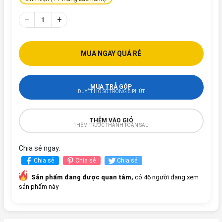
–
+
MUA NGAY QUÁ RẺ
MUA TRẢ GÓP
DUYỆT HỒ SƠ TRONG 5 PHÚT
THÊM VÀO GIỎ
THÊM TRƯỚC THANH TOÁN SAU
Chia sẻ ngay:
Chia sẻ
Chia sẻ
Chia sẻ
Sản phẩm đang được quan tâm,
có 46 người đang xem
sản phẩm này