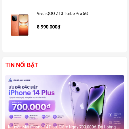
Vivo iQOO Z10 Turbo Pro 5G
Gi
8.990.000₫
TIN NỔI BẬT
Khuyến Mãi iPhone 14 Plus: Giảm Ngay 700.000đ Tại Hoàng