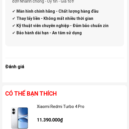
đợi! Nhanh chóng - Uy tín - Giá tốt!
✔
Màn hình chính hãng - Chất lượng hàng đầu
✔
Thay lấy liền - Không mất nhiều thời gian
✔
Kỹ thuật viên chuyên nghiệp - Đảm bảo chuẩn zin
✔
Bảo hành dài hạn - An tâm sử dụng
Đánh giá
CÓ THỂ BẠN THÍCH
Xiaomi Redmi Turbo 4 Pro
Gi
11.390.000₫