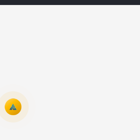
một trong những sản phẩm được khách hàng quan
tâm nhiều nhất nhờ mức giá hợp lý, nguồn hàng rõ
ràng và chính sách hỗ trợ minh bạch.
Thiết kế nguyên khối cao cấp – Đậm chất dòng
Pro
iPhone 14 Pro Max sở hữu thiết kế nguyên khối
cao cấp: