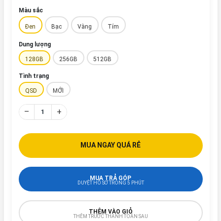
Màu sắc
Đen
Bạc
Vàng
Tím
Dung lượng
128GB
256GB
512GB
Tình trạng
QSD
MỚI
–
+
MUA NGAY QUÁ RẺ
MUA TRẢ GÓP
DUYỆT HỒ SƠ TRONG 5 PHÚT
THÊM VÀO GIỎ
THÊM TRƯỚC THANH TOÁN SAU