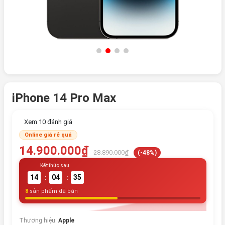
iPhone 14 Pro Max
Xem 10 đánh giá
Online giá rẻ quá
14.900.000₫
28.890.000₫
(-48%)
Kết thúc sau
14
04
35
:
:
8
sản phẩm đã bán
Thương hiệu:
Apple