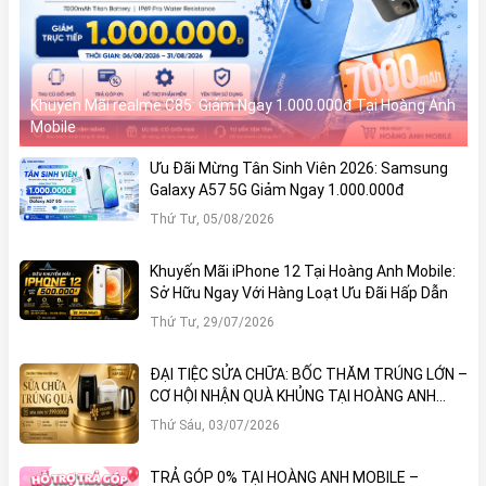
GHz)
Chip đồ họa
Apple 5 lõi đồ họa
độc lập
Khuyến Mãi realme C85: Giảm Ngay 1.000.000đ Tại Hoàng Anh
Mobile
RAM
6GB
Ưu Đãi Mừng Tân Sinh Viên 2026: Samsung
Galaxy A57 5G Giảm Ngay 1.000.000đ
Thứ Tư, 05/08/2026
Bộ nhớ trong
128GB
-1T
(NVMe)
Khuyến Mãi iPhone 12 Tại Hoàng Anh Mobile:
Sở Hữu Ngay Với Hàng Loạt Ưu Đãi Hấp Dẫn
Quốc tế: Nano SIM + eSIM
Thứ Tư, 29/07/2026
Thẻ SIM
Mỹ: chỉ eSIM
Trung Quốc: 2 Nano SIM
ĐẠI TIỆC SỬA CHỮA: BỐC THĂM TRÚNG LỚN –
CƠ HỘI NHẬN QUÀ KHỦNG TẠI HOÀNG ANH
Dung lượng
MOBILE
4323
mAh (Li-Ion)
Thứ Sáu, 03/07/2026
pin
TRẢ GÓP 0% TẠI HOÀNG ANH MOBILE –