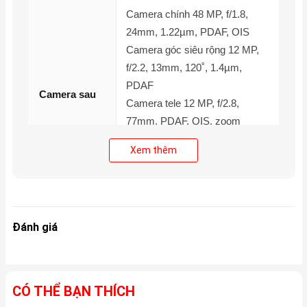
Camera chính 48 MP, f/1.8,
24mm, 1.22µm, PDAF, OIS
Camera góc siêu rộng 12 MP,
f/2.2, 13mm, 120˚, 1.4µm,
PDAF
Camera sau
Camera tele 12 MP, f/2.8,
77mm, PDAF, OIS, zoom
quang học 3x
Xem thêm
Cảm biến TOF 3D LiDAR đo độ
sâu
Quay video
4K@24/25/30/60fps,
Đánh giá
1080p@25/30/60/120/240fps;
chế độ Cinematic (4K
HDR@30fps), chế độ Hành
CÓ THỂ BẠN THÍCH
Quay phim
Động, QuickTake, video HDR