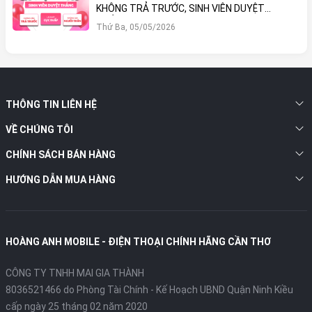
Hỗ trợ sạc nhanh 20W (50%
KHÔNG TRẢ TRƯỚC, SINH VIÊN DUYỆT
trong ~30 phút)
THẲNG!
Thứ Ba, 05/05/2026
Sạc nhanh
Sạc không dây MagSafe 15W,
Qi 7.5W.
Nguyên khối; khung
thép
không
THÔNG TIN LIÊN HỆ
gỉ
, mặt lưng
kính cường lực
,
Thiết kế
mặt trước Ceramic Shield; thiết
VỀ CHÚNG TÔI
kế cao cấp, đạt chuẩn kháng
CHÍNH SÁCH BÁN HÀNG
nước và bụi IP68
HƯỚNG DẪN MUA HÀNG
iPhone 14 Pro Max – Flagship Cao Cấp Màn
Hình 120Hz, Camera 48MP, Hiệu Năng A16 Vẫn
Rất Đáng Mua
HOÀNG ANH MOBILE - ĐIỆN THOẠI CHÍNH HÃNG CẦN THƠ
CÔNG TY TNHH MAI GIA THÀNH
8036521466 do Phòng Tài Chính - Kế Hoạch UBND Quận Ninh Kiều
cấp ngày 25 tháng 02 năm 2020