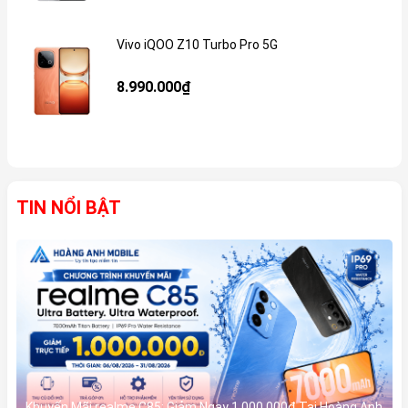
Vivo iQOO Z10 Turbo Pro 5G
Gi
8.990.000₫
TIN NỔI BẬT
Khuyến Mãi realme C85: Giảm Ngay 1.000.000đ Tại Hoàng Anh