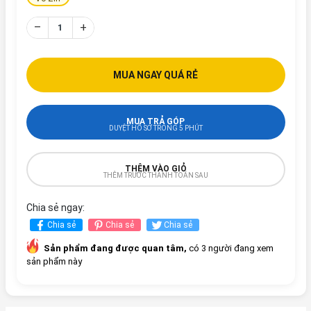
–
+
MUA NGAY QUÁ RẺ
MUA TRẢ GÓP
DUYỆT HỒ SƠ TRONG 5 PHÚT
THÊM VÀO GIỎ
THÊM TRƯỚC THANH TOÁN SAU
Chia sẻ ngay:
Chia sẻ
Chia sẻ
Chia sẻ
Sản phẩm đang được quan tâm,
có 3 người đang xem
sản phẩm này