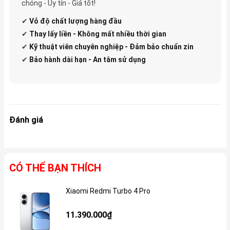
chóng - Uy tín - Giá tốt!
✔
Vỏ độ
chất lượng hàng đầu
✔
Thay lấy liền - Không mất nhiều thời gian
✔
Kỹ thuật viên chuyên nghiệp - Đảm bảo chuẩn zin
✔
Bảo hành dài hạn - An tâm sử dụng
Đánh giá
CÓ THỂ BẠN THÍCH
Xiaomi Redmi Turbo 4 Pro
Gi
11.390.000₫