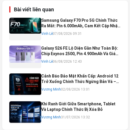
Bài viết liên quan
Samsung Galaxy F70 Pro 5G Chính Thức
Ra Mắt: Pin 6.000mAh, Cam Kết Cập Nhật
Phần Mềm 6 Năm
Vinh Lê
07/08/2026 09:31
Galaxy S26 FE Lộ Diện Gần Như Toàn Bộ:
Chip Exynos 2500, Pin 4.900mAh Và Giá
Bán Dự Kiến
Vinh Lê
06/08/2026 12:43
Cảnh Báo Bảo Mật Khẩn Cấp: Android 12
Trở Xuống Chính Thức Ngừng Bản Vá –
Rủi Ro Mất Tài Khoản Ngân Hàng & Cách
Vương Minh
02/08/2026 13:01
Khắc Phục
Khi Ranh Giới Giữa Smartphone, Tablet
Và Laptop Chính Thức Bị Xóa Bỏ
Vương Minh
31/07/2026 13:32