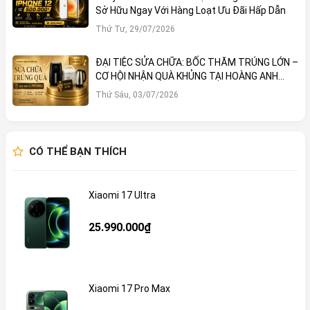
Sở Hữu Ngay Với Hàng Loạt Ưu Đãi Hấp Dẫn
Thứ Tư, 29/07/2026
ĐẠI TIỆC SỬA CHỮA: BỐC THĂM TRÚNG LỚN –
CƠ HỘI NHẬN QUÀ KHỦNG TẠI HOÀNG ANH
MOBILE
Thứ Sáu, 03/07/2026
CÓ THỂ BẠN THÍCH
Xiaomi 17 Ultra
25.990.000₫
Xiaomi 17 Pro Max