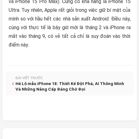
và iPhone 15 Pro Max). Cũng có khả năng là iPhone 15
Ultra. Tuy nhiên, Apple rất giỏi trong việc giữ bí mật của
mình so với hầu hết các nhà sản xuất Android. Điều này,
cùng với thực tế là bây giờ mới là tháng 2 và iPhone ra
mắt vào tháng 9, có vẻ tất cả chỉ là suy đoán vào thời
điểm này.
BÀI VIẾT TRƯỚC
Hé Lộ mẫu iPhone 18: Thiết Kế Đột Phá, AI Thông Minh
Và Những Nâng Cấp Đáng Chờ Đợi