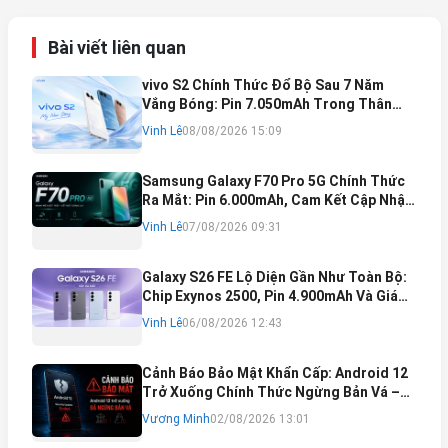
Bài viết liên quan
vivo S2 Chính Thức Đổ Bộ Sau 7 Năm
Vắng Bóng: Pin 7.050mAh Trong Thân
Máy Mỏng Nhẹ Khó Tin
Vinh Lê
08/08/2026 15:09
Samsung Galaxy F70 Pro 5G Chính Thức
Ra Mắt: Pin 6.000mAh, Cam Kết Cập Nhật
Phần Mềm 6 Năm
Vinh Lê
07/08/2026 09:31
Galaxy S26 FE Lộ Diện Gần Như Toàn Bộ:
Chip Exynos 2500, Pin 4.900mAh Và Giá
Bán Dự Kiến
Vinh Lê
06/08/2026 12:43
Cảnh Báo Bảo Mật Khẩn Cấp: Android 12
Trở Xuống Chính Thức Ngừng Bản Vá –
Rủi Ro Mất Tài Khoản Ngân Hàng & Cách
Vương Minh
02/08/2026 13:01
Khắc Phục