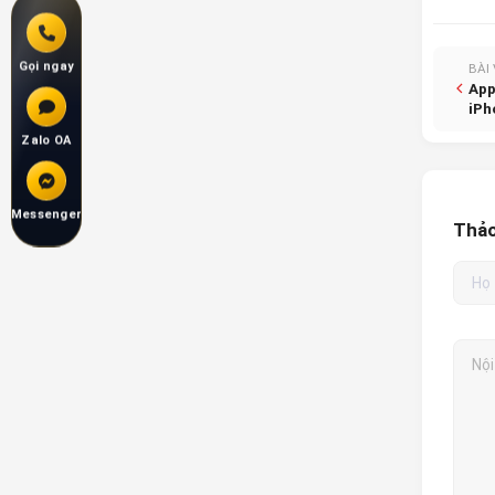
Gọi ngay
BÀI
App
iPh
Zalo OA
Messenger
Thảo