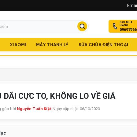
Email
GỌI MUA
HÀNG
09697966
O
XIAOMI
MÁY THANH LÝ
SỬA CHỮA ĐIỆN THOẠI
 ĐÃI CỰC TO, KHÔNG LO VỀ GIÁ
 góp bởi:
Nguyễn Tuấn Kiệt
|
Ngày cập nhật: 06/10/2023
lục