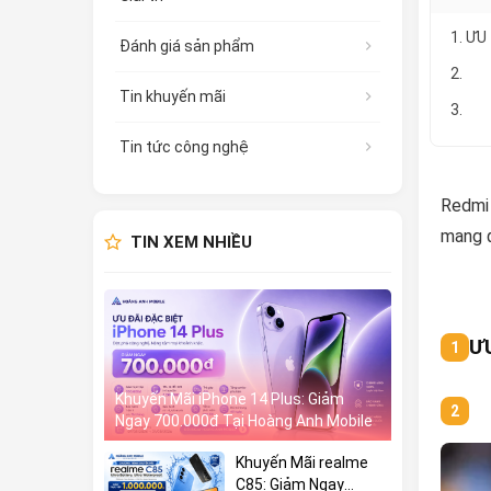
1. ƯU
Đánh giá sản phẩm
2.
Tin khuyến mãi
3.
Tin tức công nghệ
Redmi 
mang đ
TIN XEM NHIỀU
Ư
Khuyến Mãi iPhone 14 Plus: Giảm
Ngay 700.000đ Tại Hoàng Anh Mobile
Khuyến Mãi realme
C85: Giảm Ngay