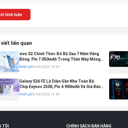
ửi bình luận
 viết liên quan
vivo S2 Chính Thức Đổ Bộ Sau 7 Năm Vắng
Bóng: Pin 7.050mAh Trong Thân Máy Mỏng
Nhẹ Khó Tin
Vinh Lê
08/08/2026 15:09
Galaxy S26 FE Lộ Diện Gần Như Toàn Bộ:
Chip Exynos 2500, Pin 4.900mAh Và Giá Bán
Dự Kiến
Vinh Lê
06/08/2026 12:43
 TÔI
CHÍNH SÁCH BÁN HÀNG