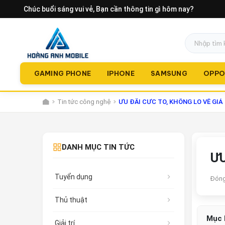
Chúc buổi sáng vui vẻ
, Bạn cần thông tin gì hôm nay?
GAMING PHONE
IPHONE
SAMSUNG
OPP
Tin tức công nghệ
ƯU ĐÃI CỰC TO, KHÔNG LO VỀ GIÁ
DANH MỤC TIN TỨC
ƯU
Tuyển dụng
Đóng
Thủ thuật
Mục 
Giải trí