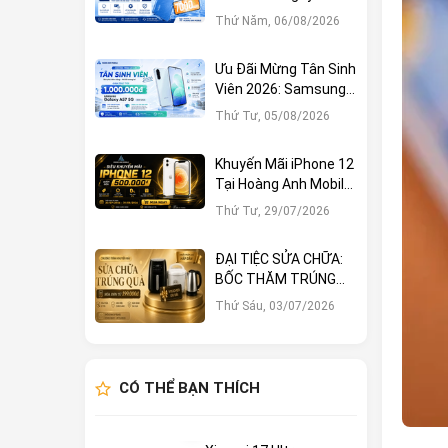
1.000.000đ Tại Hoàng
Thứ Năm, 06/08/2026
Anh Mobile
Ưu Đãi Mừng Tân Sinh
Viên 2026: Samsung
Galaxy A57 5G Giảm
Thứ Tư, 05/08/2026
Ngay 1.000.000đ
Khuyến Mãi iPhone 12
Tại Hoàng Anh Mobile:
Sở Hữu Ngay Với Hàng
Thứ Tư, 29/07/2026
Loạt Ưu Đãi Hấp Dẫn
ĐẠI TIỆC SỬA CHỮA:
BỐC THĂM TRÚNG
LỚN – CƠ HỘI NHẬN
Thứ Sáu, 03/07/2026
QUÀ KHỦNG TẠI
HOÀNG ANH MOBILE
CÓ THỂ BẠN THÍCH