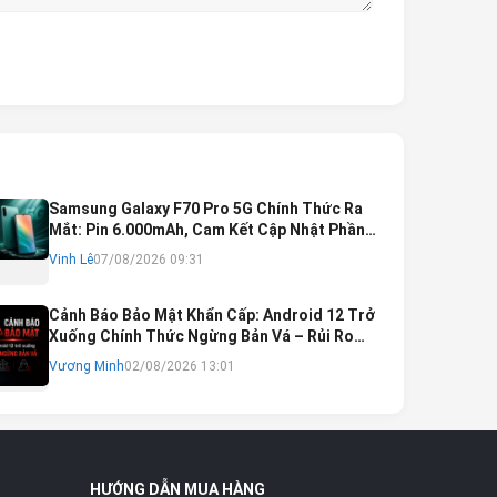
Samsung Galaxy F70 Pro 5G Chính Thức Ra
Mắt: Pin 6.000mAh, Cam Kết Cập Nhật Phần
Mềm 6 Năm
Vinh Lê
07/08/2026 09:31
Cảnh Báo Bảo Mật Khẩn Cấp: Android 12 Trở
Xuống Chính Thức Ngừng Bản Vá – Rủi Ro
Mất Tài Khoản Ngân Hàng & Cách Khắc Phục
Vương Minh
02/08/2026 13:01
HƯỚNG DẪN MUA HÀNG