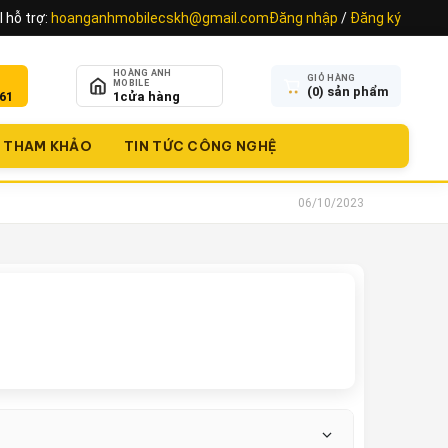
 hỗ trợ:
hoanganhmobilecskh@gmail.com
Đăng nhập
/
Đăng ký
HOÀNG ANH
GIỎ HÀNG
MOBILE
(
0
) sản phẩm
61
1
cửa hàng
THAM KHẢO
TIN TỨC CÔNG NGHỆ
06/10/2023