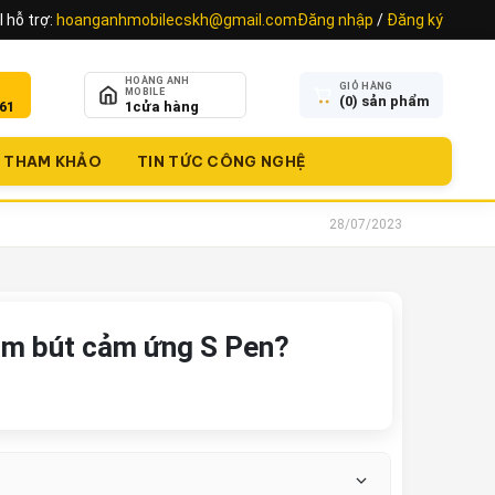
 hỗ trợ:
hoanganhmobilecskh@gmail.com
Đăng nhập
/
Đăng ký
HOÀNG ANH
GIỎ HÀNG
MOBILE
(
0
) sản phẩm
61
1
cửa hàng
THAM KHẢO
TIN TỨC CÔNG NGHỆ
28/07/2023
cắm bút cảm ứng S Pen?