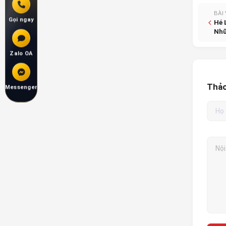
BÀI
Gọi ngay
Hé 
Nhữ
Zalo OA
Thảo
Messenger