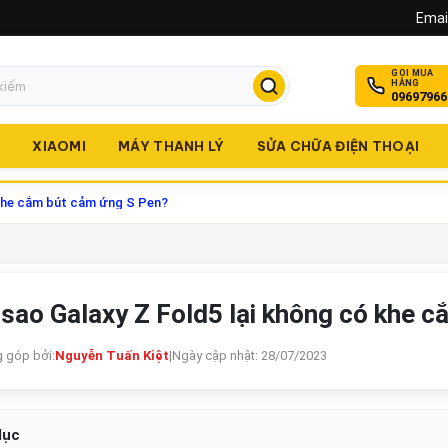
Email
GỌI MUA
HÀNG
09697966
O
XIAOMI
MÁY THANH LÝ
SỬA CHỮA ĐIỆN THOẠI
 khe cắm bút cảm ứng S Pen?
 sao Galaxy Z Fold5 lại không có khe 
 góp bởi:
Nguyễn Tuấn Kiệt
|
Ngày cập nhật: 28/07/2023
lục