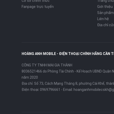
Cơ sở chính thức
Trang chủ
Fanpage trực tuyến
Giới thiệu
Sản phẩm
Liên hệ
Địa chỉ c
HOÀNG ANH MOBILE - ĐIỆN THOẠI CHÍNH HÃNG CẦN 
CÔNG TY TNHH MAI GIA THÀNH
8036521466 do Phòng Tài Chính - Kế Hoạch UBND Quận Ni
năm 2020
Địa chỉ:
Số 73, Cách Mạng Tháng 8, phường Cái Khế, thà
Điện thoại:
0969796661
- Email:
hoanganhmobilecskh@g