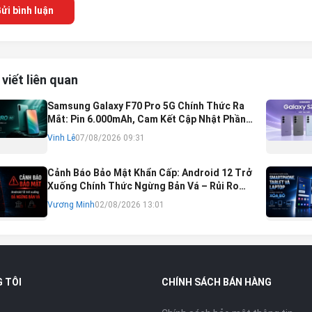
ửi bình luận
 viết liên quan
Samsung Galaxy F70 Pro 5G Chính Thức Ra
Mắt: Pin 6.000mAh, Cam Kết Cập Nhật Phần
Mềm 6 Năm
Vinh Lê
07/08/2026 09:31
Cảnh Báo Bảo Mật Khẩn Cấp: Android 12 Trở
Xuống Chính Thức Ngừng Bản Vá – Rủi Ro
Mất Tài Khoản Ngân Hàng & Cách Khắc Phục
Vương Minh
02/08/2026 13:01
 TÔI
CHÍNH SÁCH BÁN HÀNG