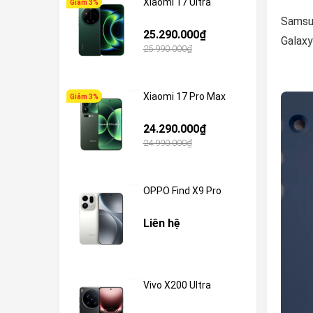
Xiaomi 17 Ultra
Giảm 3%
Samsun
25.290.000₫
Galaxy
25.990.000₫
Xiaomi 17 Pro Max
Giảm 3%
24.290.000₫
24.990.000₫
OPPO Find X9 Pro
Liên hệ
Vivo X200 Ultra