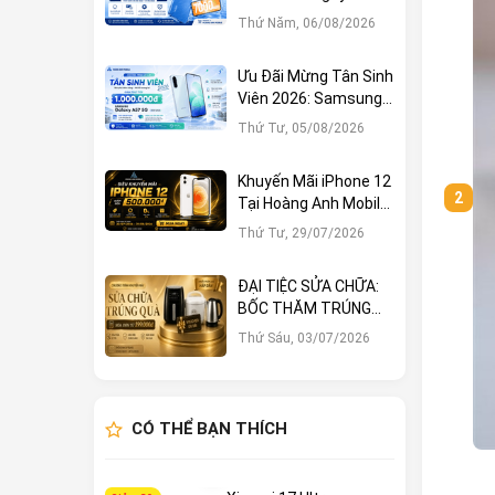
1.000.000đ Tại Hoàng
Thứ Năm, 06/08/2026
Anh Mobile
Ưu Đãi Mừng Tân Sinh
Viên 2026: Samsung
Galaxy A57 5G Giảm
Thứ Tư, 05/08/2026
Ngay 1.000.000đ
Khuyến Mãi iPhone 12
Tại Hoàng Anh Mobile:
Sở Hữu Ngay Với Hàng
Thứ Tư, 29/07/2026
Loạt Ưu Đãi Hấp Dẫn
ĐẠI TIỆC SỬA CHỮA:
BỐC THĂM TRÚNG
LỚN – CƠ HỘI NHẬN
Thứ Sáu, 03/07/2026
QUÀ KHỦNG TẠI
HOÀNG ANH MOBILE
CÓ THỂ BẠN THÍCH