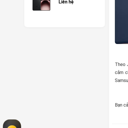
Liên hệ
Theo J
cắm c
Samsun
Bạn cả