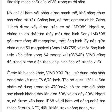
flagship mạnh nhất của VIVO trong mười năm.
Nó chỉ đi kèm với phần cứng mạnh mẽ, khả năng chụp
ảnh cũng rất tốt. Chẳng hạn, có một camera chính Zeiss
1 inch được xây dựng trên cơ sở IMX989. Ngoài ra,
chúng ta có thể tìm thấy một ống kính Sony IMX598
góc cực rộng 48 megapixel, một ống kính lấy nét giữa
chân dung 50 megapixel (Sony IMX758) và một ống kính
tele kính tiềm vọng 64 megapixel (OV64B). VIVO cũng
đã trang bị cho điện thoại chip hình ảnh V2 tự sản xuất.
Ở các khía cạnh khác, VIVO X90 Pro+ sử dụng màn hình
cong bảo vệ mắt E6 6,78 inch. Tần số quét 120Hz. Sản
phẩm có dung lương pin 4700mAh, hỗ trợ các giải pháp
sạc nhanh không dây lên đến 50W và có dây 80W. Ngoài
ra, nó được xếp hạng IP68 và đi kèm với công nghệ âm
thanh Stereo, NFC, điều khiển từ xa hồng ngoại, v.v.