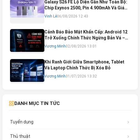
Galaxy S26 FE Lộ Diện Gần Như Toàn Bộ:
Chip Exynos 2500, Pin 4.900mAh Và Giá
Bán Dự Kiến
Vinh Lê
06/08/2026 12:43
Cảnh Báo Bảo Mật Khẩn Cấp: Android 12
Trở Xuống Chính Thức Ngừng Bản Vá –
Rủi Ro Mất Tài Khoản Ngân Hàng & Cách
Vương Minh
02/08/2026 13:01
Khắc Phục
Khi Ranh Giới Giữa Smartphone, Tablet
Và Laptop Chính Thức Bị Xóa Bỏ
Vương Minh
31/07/2026 13:32
DANH MỤC TIN TỨC
Tuyển dụng
Thủ thuật