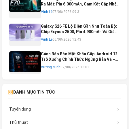
Ra Mắt: Pin 6.000mAh, Cam Kết Cập Nhật
Phần Mềm 6 Năm
Vinh Lê
07/08/2026 09:31
Galaxy S26 FE Lộ Diện Gần Như Toàn Bộ:
Chip Exynos 2500, Pin 4.900mAh Và Giá
Bán Dự Kiến
Vinh Lê
06/08/2026 12:43
Cảnh Báo Bảo Mật Khẩn Cấp: Android 12
Trở Xuống Chính Thức Ngừng Bản Vá –
Rủi Ro Mất Tài Khoản Ngân Hàng & Cách
Vương Minh
02/08/2026 13:01
Khắc Phục
DANH MỤC TIN TỨC
Tuyển dụng
Thủ thuật