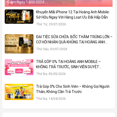
Giảm Ngay 1.000.000đ
Khuyến Mãi iPhone 12 Tại Hoàng Anh Mobile:
Sở Hữu Ngay Với Hàng Loạt Ưu Đãi Hấp Dẫn
Thứ Tư, 29/07/2026
ĐẠI TIỆC SỬA CHỮA: BỐC THĂM TRÚNG LỚN –
CƠ HỘI NHẬN QUÀ KHỦNG TẠI HOÀNG ANH
MOBILE
Thứ Sáu, 03/07/2026
TRẢ GÓP 0% TẠI HOÀNG ANH MOBILE –
KHÔNG TRẢ TRƯỚC, SINH VIÊN DUYỆT
THẲNG!
Thứ Ba, 05/05/2026
Trả Góp 0% Cho Sinh Viên – Không Gọi Người
Thân, Không Cần Trả Trước
Thứ Ba, 14/04/2026