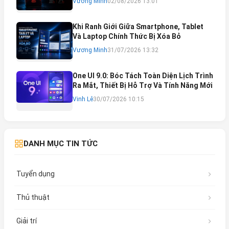
Vương Minh
02/08/2026 13:01
Khắc Phục
Khi Ranh Giới Giữa Smartphone, Tablet
Và Laptop Chính Thức Bị Xóa Bỏ
Vương Minh
31/07/2026 13:32
One UI 9.0: Bóc Tách Toàn Diện Lịch Trình
Ra Mắt, Thiết Bị Hỗ Trợ Và Tính Năng Mới
Vinh Lê
30/07/2026 10:15
DANH MỤC TIN TỨC
Tuyển dụng
Thủ thuật
Giải trí