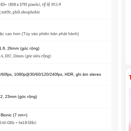
 HD+ (828 x 1792 pixels), tỷ lệ 19.5:9
 xước, phủ oleophobic
ặc cao hơn (Tùy vào phiên bản phát hành)
 1.8, 26mm (góc rộng)
2.4, 120˚, 13mm (góc siêu rộng)
60fps, 1080p@30/60/120/240fps, HDR, ghi âm stereo
2.2, 23mm (góc rộng)
 Bionic (7 nm+)
2.65 GHz + 4x1.8 GHz)