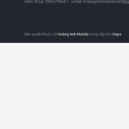
Điện thoại:
0969796661
- Email:
hoanganhmobilecskh@g
Bản quyền thuộc về
Hoàng Anh Mobile
Cung cấp bởi
Sapo