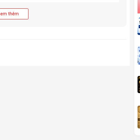
 (4 nhân)
Xem thêm
, NVMe
/eSIM
10 mAh
 18W, 50% trong 30 phút (quảng cáo)
dây Qi