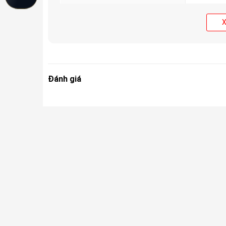
Chip đồ họa độc lập
Apple GPU
RAM
4G RAM
Đánh giá
Bộ nhớ trong
64-512GB
Thẻ SIM
Nano-SIM
Dung lượng pin
Li-Ion 31
Sạc nhanh
Sạc nhanh
Sạc không 