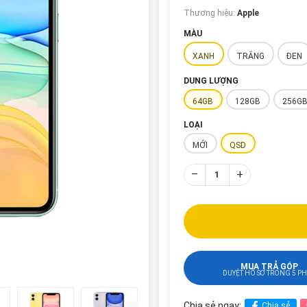
Thương hiệu:
Apple
MÀU
XANH
TRẮNG
ĐEN
DUNG LƯỢNG
64GB
128GB
256G
LOẠI
MỚI
QSD
–
+
MUA TRẢ GÓP
DUYỆT HỒ SƠ TRONG 5 P
Chia sẻ ngay:
Chia sẻ