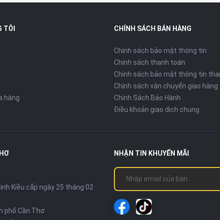
loại + Hai mặt kính
 TÔI
CHÍNH SÁCH BÁN HÀNG
Chính sách bảo mật thông tin
Chính sách thanh toán
amera chất: Chiếc iPhone quốc dân vẫn đáng
Chính sách bảo mật thông tin tha
Chính sách vận chuyển giao hàng
ửa hàng
Chính Sách Bảo Hành
Điều khoản giao dịch chung
THƠ
NHẬN TIN KHUYẾN MÃI
nh Kiều cấp ngày 25 tháng 02
nh phố Cần Thơ