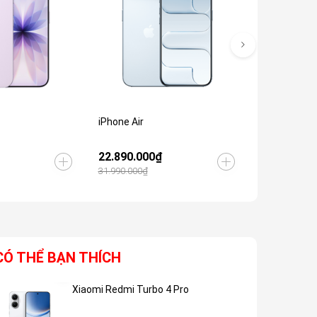
iPhone Air
iPhone 16 P
22.890.000₫
26.590.00
31.990.000₫
34.990.000₫
CÓ THỂ BẠN THÍCH
Xiaomi Redmi Turbo 4 Pro
Giảm 48%