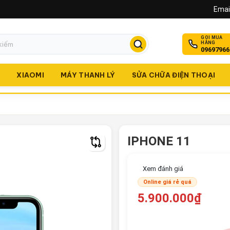
Email
GỌI MUA
HÀNG
09697966
O
XIAOMI
MÁY THANH LÝ
SỬA CHỮA ĐIỆN THOẠI
IPHONE 11
Xem đánh giá
Online giá rẻ quá
5.900.000₫