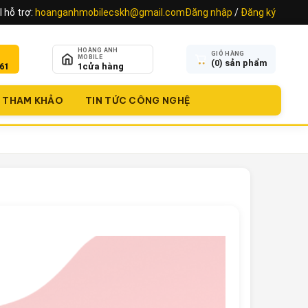
 hỗ trợ:
hoanganhmobilecskh@gmail.com
Đăng nhập
/
Đăng ký
HOÀNG ANH
GIỎ HÀNG
MOBILE
(
0
) sản phẩm
61
1
cửa hàng
THAM KHẢO
TIN TỨC CÔNG NGHỆ