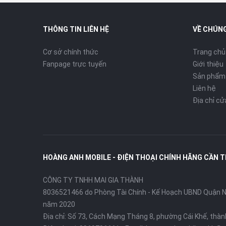
Thiết kế
Khung kim 
THÔNG TIN LIÊN HỆ
VỀ CHÚNG
Cơ sở chính thức
Trang chủ
Fanpage trực tuyến
Giới thiệu
iPhone 11 – Giá tốt, hiệu năng ổn, c
Sản phẩm
mua năm 2025
Liên hệ
Địa chỉ c
HOÀNG ANH MOBILE - ĐIỆN THOẠI CHÍNH HÃNG CẦN 
CÔNG TY TNHH MAI GIA THÀNH
8036521466 do Phòng Tài Chính - Kế Hoạch UBND Quận Ni
năm 2020
Địa chỉ:
Số 73, Cách Mạng Tháng 8, phường Cái Khế, thà