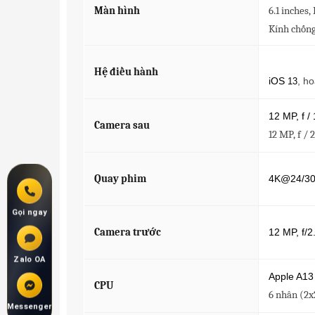
Màn hình
6.1 inches,
Kính chống
Hệ điều hành
iOS
,
ho
13
12 MP, f /
Camera sau
12 MP, f / 
Quay phim
4K@24/30/
Gọi ngay
Camera trước
12 MP, f/
Zalo OA
Apple A13
CPU
6 nhân (2x
Messenger