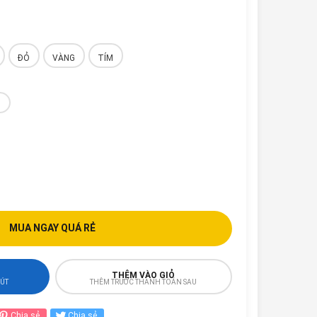
ĐỎ
VÀNG
TÍM
B
MUA NGAY QUÁ RẺ
THÊM VÀO GIỎ
HÚT
THÊM TRƯỚC THANH TOÁN SAU
Chia sẻ
Chia sẻ