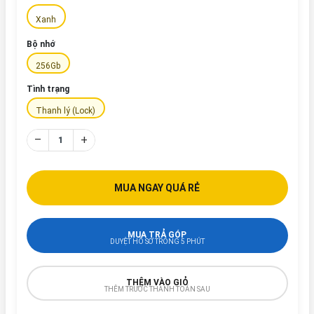
Xanh
Bộ nhớ
256Gb
Tình trạng
Thanh lý (Lock)
–
+
MUA NGAY QUÁ RẺ
MUA TRẢ GÓP
DUYỆT HỒ SƠ TRONG 5 PHÚT
THÊM VÀO GIỎ
THÊM TRƯỚC THANH TOÁN SAU