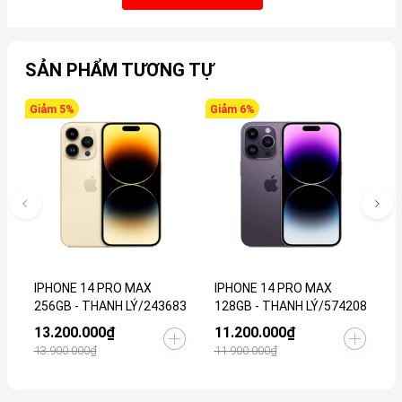
SẢN PHẨM TƯƠNG TỰ
Giảm 5%
Giảm 6%
G
IPHONE 14 PRO MAX
IPHONE 14 PRO MAX
I
256GB - THANH LÝ/243683
128GB - THANH LÝ/574208
1
13.200.000₫
11.200.000₫
9
13.900.000₫
11.900.000₫
9