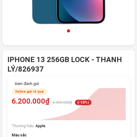
IPHONE 13 256GB LOCK - THANH
LÝ/826937
Xem đánh giá
Online giá rẻ quá
6.200.000₫
6.900.000₫
(-10%)
Thương hiệu:
Apple
Màu sắc