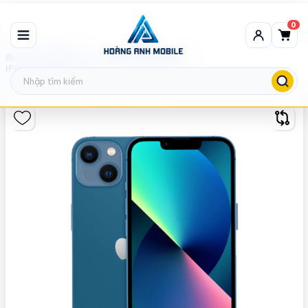
0
Máy thanh lý
IPHONE 13 256GB LOCK - THANH LÝ/826937