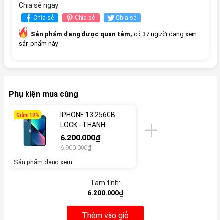
Chia sẻ ngay:
Chia sẻ
Chia sẻ
Chia sẻ
Sản phẩm đang được quan tâm,
có 37 người đang xem
sản phẩm này
Phụ kiện mua cùng
IPHONE 13 256GB
Giảm 10%
LOCK - THANH
LÝ/826937
6.200.000₫
6.900.000₫
Sản phẩm đang xem
Tạm tính:
6.200.000₫
Thêm vào giỏ