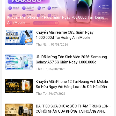
Lưu ý:
Máy thuộc diện
thanh lý
, hình thức có thể trầy
xước nhẹ theo thời gian. Số lượng có hạn.
Khuyến Mãi iPhone 14 Plus: Giảm Ngay 700.000đ Tại Hoàng
Ngoài ra, khách hàng còn được hỗ trợ kiểm tra máy thoải
Anh Mobile
mái trước khi mua. Đây là lựa chọn lý tưởng cho học sinh,
Khuyến Mãi realme C85: Giảm Ngay
sinh viên, người cần máy phụ hoặc muốn sở hữu điện
1.000.000đ Tại Hoàng Anh Mobile
thoại cấu hình tốt mà vẫn tiết kiệm chi phí.
Thứ Năm, 06/08/2026
Nhanh tay đến
Hoàng Anh Mobile
để chọn cho mình
chiếc smartphone thanh lý ưng ý –
giá rẻ, chất lượng
Ưu Đãi Mừng Tân Sinh Viên 2026: Samsung
đảm bảo, mua là lời!
Galaxy A57 5G Giảm Ngay 1.000.000đ
Thứ Tư, 05/08/2026
Khuyến Mãi iPhone 12 Tại Hoàng Anh Mobile:
Sở Hữu Ngay Với Hàng Loạt Ưu Đãi Hấp Dẫn
Thứ Tư, 29/07/2026
ĐẠI TIỆC SỬA CHỮA: BỐC THĂM TRÚNG LỚN –
CƠ HỘI NHẬN QUÀ KHỦNG TẠI HOÀNG ANH