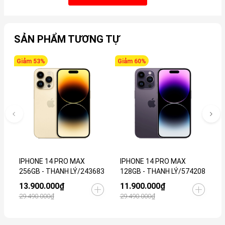
SẢN PHẨM TƯƠNG TỰ
Giảm 53%
Giảm 60%
G
IPHONE 14 PRO MAX
IPHONE 14 PRO MAX
I
256GB - THANH LÝ/243683
128GB - THANH LÝ/574208
T
13.900.000₫
11.900.000₫
6
29.490.000₫
29.490.000₫
1