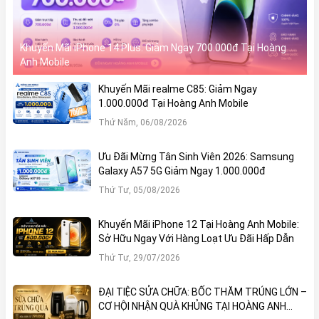
Nhanh tay đến
Hoàng Anh Mobile
để chọn cho mình
chiếc smartphone thanh lý ưng ý –
giá rẻ, chất lượng
Khuyến Mãi iPhone 14 Plus: Giảm Ngay 700.000đ Tại Hoàng
đảm bảo, mua là lời!
Anh Mobile
Khuyến Mãi realme C85: Giảm Ngay
1.000.000đ Tại Hoàng Anh Mobile
Thứ Năm, 06/08/2026
Ưu Đãi Mừng Tân Sinh Viên 2026: Samsung
Galaxy A57 5G Giảm Ngay 1.000.000đ
Thứ Tư, 05/08/2026
Khuyến Mãi iPhone 12 Tại Hoàng Anh Mobile:
Sở Hữu Ngay Với Hàng Loạt Ưu Đãi Hấp Dẫn
Thứ Tư, 29/07/2026
ĐẠI TIỆC SỬA CHỮA: BỐC THĂM TRÚNG LỚN –
CƠ HỘI NHẬN QUÀ KHỦNG TẠI HOÀNG ANH