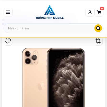
0
Máy thanh lý
IPHONE 11 PRO MAX (LOCK) - THANH LÝ/732610