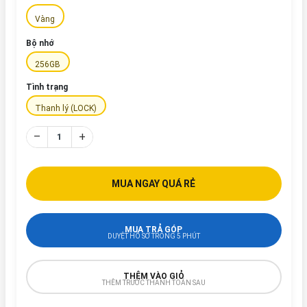
Vàng
Bộ nhớ
256GB
Tình trạng
Thanh lý (LOCK)
–
+
MUA NGAY QUÁ RẺ
MUA TRẢ GÓP
DUYỆT HỒ SƠ TRONG 5 PHÚT
THÊM VÀO GIỎ
THÊM TRƯỚC THANH TOÁN SAU